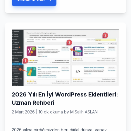
teknoloji şirketleri için vazgeçilmez bir kale olmaya
devam ediyor. Peki, bu yıl projelerimizi bir üst seviyeye
taşımak için […]
2026 Yılı En İyi WordPress Eklentileri:
Uzman Rehberi
2 Mart 2026
|
10 dk okuma
by
M.Salih ASLAN
2026 yılına girdiğimizden beri dijital dünya, yapay