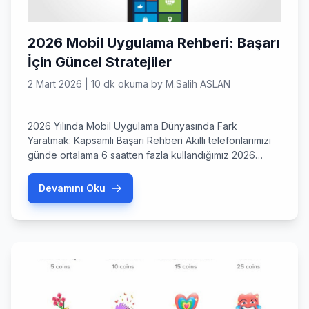
2026 Mobil Uygulama Rehberi: Başarı
İçin Güncel Stratejiler
2 Mart 2026
|
10 dk okuma
by
M.Salih ASLAN
2026 Yılında Mobil Uygulama Dünyasında Fark
Yaratmak: Kapsamlı Başarı Rehberi Akıllı telefonlarımızı
günde ortalama 6 saatten fazla kullandığımız 2026
yılında, bir mobil uygulama sahibi olmak artık bir lüks
değil, dijital varlığın temel taşı haline geldi. Peki,
Devamını Oku
uygulama mağazalarının milyonlarca seçenekle dolup
taştığı bu dönemde, sizin fikriniz nasıl öne çıkacak?
Mart 2026 itibarıyla kullanıcı beklentileri hiç […]