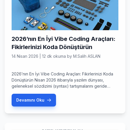
2026’nın En İyi Vibe Coding Araçları:
Fikirlerinizi Koda Dönüştürün
14 Nisan 2026
|
12 dk okuma
by
M.Salih ASLAN
2026’nın En İyi Vibe Coding Araçları: Fikirlerinizi Koda
Dönüştürün Nisan 2026 itibarıyla yazılım dünyası,
geleneksel sözdizimi (syntax) tartışmalarını geride
bırakarak tamamen yeni bir döneme girdi. Artık ekran
başında saatlerce hata ayıklamak yerine, sadece
Devamını Oku
projenin ‘vibes’ını (havasını ve niyetini) anlatarak çalışan
uygulamalar inşa ediyoruz. Eğer siz de bu teknolojik
devrimin bir parçası olmak istiyorsanız, doğru
yerdesiniz. […]