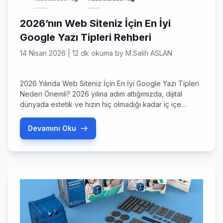
2026’nın Web Siteniz İçin En İyi
Google Yazı Tipleri Rehberi
14 Nisan 2026
|
12 dk okuma
by
M.Salih ASLAN
2026 Yılında Web Siteniz İçin En İyi Google Yazı Tipleri
Neden Önemli? 2026 yılına adım attığımızda, dijital
dünyada estetik ve hızın hiç olmadığı kadar iç içe
geçtiğini görüyoruz. Web sitenizin tasarımı, markanızın
dijital kimliğini yansıtan en önemli unsurdur ve bu
Devamını Oku
kimliğin temel taşı kuşkusuz tipografidir. Peki, web
siteniz için en iyi Google yazı tipleri arasından […]