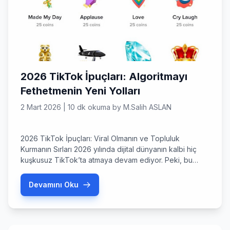
2026 TikTok İpuçları: Algoritmayı
Fethetmenin Yeni Yolları
2 Mart 2026
|
10 dk okuma
by
M.Salih ASLAN
2026 TikTok İpuçları: Viral Olmanın ve Topluluk
Kurmanın Sırları 2026 yılında dijital dünyanın kalbi hiç
kuşkusuz TikTok’ta atmaya devam ediyor. Peki, bu
devasa platformda sadece ‘izlenen’ biri olmaktan çıkıp,
‘takip edilen’ bir otoriteye dönüşmeye hazır mısınız?
Devamını Oku
Tiktok ipuçları söz konusu olduğunda, artık sadece
rastgele dans videoları çekmek yeterli değil; stratejik,
teknoloji odaklı ve samimi bir […]