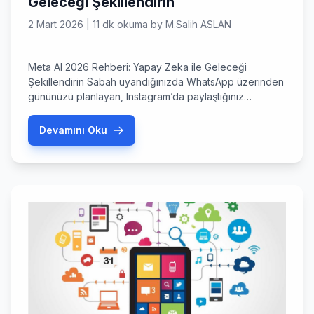
Geleceği Şekillendirin
2 Mart 2026
|
11 dk okuma
by
M.Salih ASLAN
Meta AI 2026 Rehberi: Yapay Zeka ile Geleceği
Şekillendirin Sabah uyandığınızda WhatsApp üzerinden
gününüzü planlayan, Instagram’da paylaştığınız
fotoğrafları saniyeler içinde profesyonel seviyeye
taşıyan o asistanı artık hepimiz tanıyoruz: meta ai. 2026
Devamını Oku
yılında yapay zeka, sadece tarayıcı pencerelerine
sıkışmış bir araç olmaktan çıkıp, cebimizdeki en yakın
dosta dönüştü. Peki, bu yıl meta ai ekosisteminde bizi
neler […]