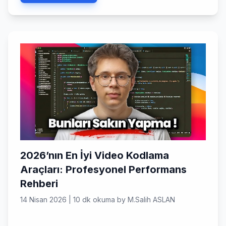
sadece ‘vibe’ (enerji/hissiyat) ile kod yazmak mümkün
mü? Yoksa bu, 2026’nın en büyük teknolojik abartısı mı?
[…]
2026’nın En İyi Video Kodlama
Araçları: Profesyonel Performans
Rehberi
14 Nisan 2026
|
10 dk okuma
by
M.Salih ASLAN