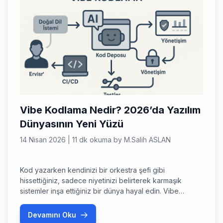
Vibe Kodlama Nedir? 2026’da Yazılım
Dünyasının Yeni Yüzü
14 Nisan 2026
|
11 dk okuma
by
M.Salih ASLAN
Kod yazarken kendinizi bir orkestra şefi gibi
hissettiğiniz, sadece niyetinizi belirterek karmaşık
sistemler inşa ettiğiniz bir dünya hayal edin. Vibe
Kodlama, 2026 yılında bu hayali gerçeğe dönüştüren,
yazılım geliştirme süreçlerini kökten değiştiren bir
Devamını Oku
yaklaşım olarak karşımıza çıkıyor. Peki, gerçekten