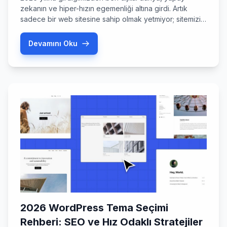
zekanın ve hiper-hızın egemenliği altına girdi. Artık
sadece bir web sitesine sahip olmak yetmiyor; sitemizin
akıllı, kullanıcıyla etkileşime giren ve saniyeler içinde
değil, milisaniyeler içinde tepki veren bir yapıda olması
Devamını Oku
şart. Peki, Mart 2026 itibarıyla hangi wordpress
eklentileri sitenizi rakiplerinizin bir adım önüne
taşıyacak? Bu rehberde, sadece popüler […]
2026 WordPress Tema Seçimi
Rehberi: SEO ve Hız Odaklı Stratejiler