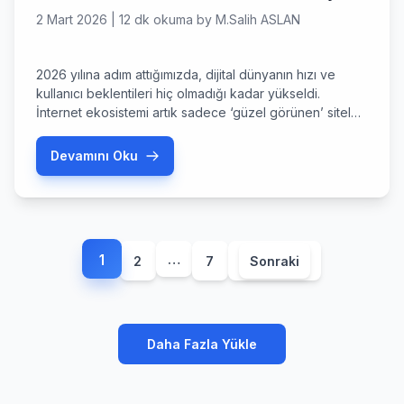
2 Mart 2026
|
12 dk okuma
by
M.Salih ASLAN
2026 yılına adım attığımızda, dijital dünyanın hızı ve
kullanıcı beklentileri hiç olmadığı kadar yükseldi.
İnternet ekosistemi artık sadece ‘güzel görünen’ siteleri
değil, aynı zamanda ışık hızında açılan ve yapay zeka
algoritmalarıyla tam uyumlu çalışan yapıları
Devamını Oku
ödüllendiriyor. Bu noktada, bir web sitesinin temel taşı
olan wordpress tema seçimi, dijital başarınızın ya
anahtarı ya da en büyük […]
Yazı
1
…
2
7
Sonraki
sayfalaması
Daha Fazla Yükle