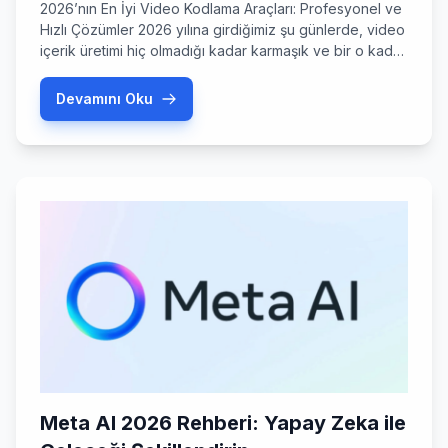
2026’nın En İyi Video Kodlama Araçları: Profesyonel ve
Hızlı Çözümler 2026 yılına girdiğimiz şu günlerde, video
içerik üretimi hiç olmadığı kadar karmaşık ve bir o kadar
da heyecan verici bir hal aldı. Artık sadece 4K değil, 8K
çözünürlüklerin ve HDR10+ standartlarının standartlaştığı
Devamını Oku
bir dönemdeyiz. Peki, bu devasa veri yığınlarını
kaliteden ödün vermeden nasıl işleyeceğiz? İşte […]
Meta AI 2026 Rehberi: Yapay Zeka ile