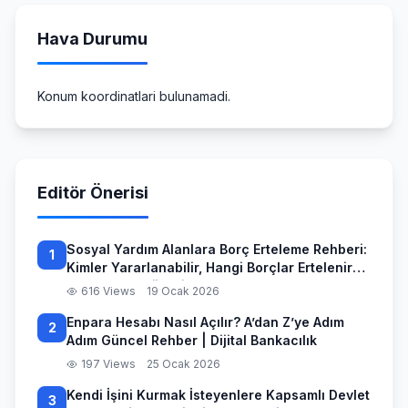
Hava Durumu
Konum koordinatlari bulunamadi.
Editör Önerisi
Sosyal Yardım Alanlara Borç Erteleme Rehberi:
1
Kimler Yararlanabilir, Hangi Borçlar Ertelenir
ve Başvuru Süreci
616 Views
19 Ocak 2026
Enpara Hesabı Nasıl Açılır? A’dan Z’ye Adım
2
Adım Güncel Rehber | Dijital Bankacılık
197 Views
25 Ocak 2026
Kendi İşini Kurmak İsteyenlere Kapsamlı Devlet
3