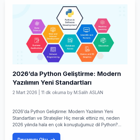
2026’da Python Geliştirme: Modern
Yazılımın Yeni Standartları
2 Mart 2026
|
11 dk okuma
by
M.Salih ASLAN
2026’da Python Geliştirme: Modern Yazılımın Yeni
Standartları ve Stratejiler Hiç merak ettiniz mi, neden
2026 yılında hala en çok konuştuğumuz dil Python?
Yazılım dünyası baş döndürücü bir hızla değişirken,
python geliştirme süreçleri hem amatörler hem de dev
Devamını Oku