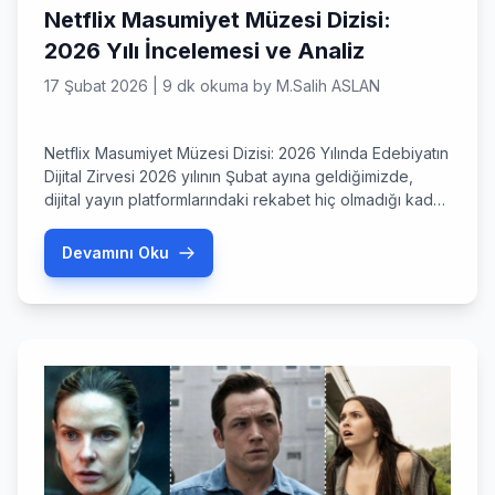
Netflix Masumiyet Müzesi Dizisi:
2026 Yılı İncelemesi ve Analiz
17 Şubat 2026
|
9 dk okuma
by
M.Salih ASLAN
Netflix Masumiyet Müzesi Dizisi: 2026 Yılında Edebiyatın
Dijital Zirvesi 2026 yılının Şubat ayına geldiğimizde,
dijital yayın platformlarındaki rekabet hiç olmadığı kadar
kızışmış durumda. Ancak bu yoğunluk arasında bir
yapım var ki, hem edebiyat tutkunlarını hem de kaliteli
Devamını Oku
drama arayan izleyicileri ekran başına kilitlemeyi
başardı: Netflix Masumiyet Müzesi dizisi. Orhan
Pamuk’un Nobel ödüllü aynı adlı eserinden […]