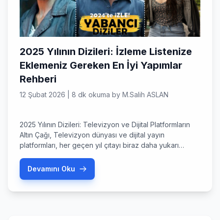
2025 Yılının Dizileri: İzleme Listenize
Eklemeniz Gereken En İyi Yapımlar
Rehberi
12 Şubat 2026
|
8 dk okuma
by
M.Salih ASLAN
2025 Yılının Dizileri: Televizyon ve Dijital Platformların
Altın Çağı, Televizyon dünyası ve dijital yayın
platformları, her geçen yıl çıtayı biraz daha yukarı
taşıyor. İçinde bulunduğumuz dönem, hikaye
anlatıcılığının, görsel efektlerin ve oyunculuk
Devamını Oku
performanslarının zirve yaptığı bir sürece tanıklık ediyor.
Yılın dizileri söz konusu olduğunda, izleyiciler artık
sadece vakit geçirmek değil, derinliği olan hikayelerle
bağ kurmak […]