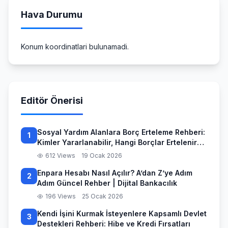
Hava Durumu
Konum koordinatlari bulunamadi.
Editör Önerisi
Sosyal Yardım Alanlara Borç Erteleme Rehberi:
1
Kimler Yararlanabilir, Hangi Borçlar Ertelenir
ve Başvuru Süreci
612 Views
19 Ocak 2026
Enpara Hesabı Nasıl Açılır? A’dan Z’ye Adım
2
Adım Güncel Rehber | Dijital Bankacılık
196 Views
25 Ocak 2026
Kendi İşini Kurmak İsteyenlere Kapsamlı Devlet
3
Destekleri Rehberi: Hibe ve Kredi Fırsatları