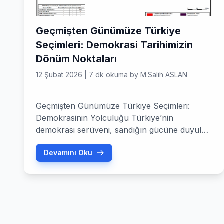
Geçmişten Günümüze Türkiye
Seçimleri: Demokrasi Tarihimizin
Dönüm Noktaları
12 Şubat 2026
|
7 dk okuma
by
M.Salih ASLAN
Geçmişten Günümüze Türkiye Seçimleri:
Demokrasinin Yolculuğu Türkiye’nin
demokrasi serüveni, sandığın gücüne duyulan
inançla şekillenmiş uzun ve meşakkatli bir
Devamını Oku
yoldur. Osmanlı İmparatorluğu’nun son
dönemlerinden modern Türkiye
Cumhuriyeti’ne kadar geçmişten günümüze
Türkiye seçimleri, toplumsal değişimin, siyasi
dönüşümün ve milli iradenin en somut
göstergesi olmuştur. Bu makalede, ilk seçim