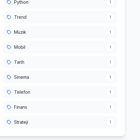
Python
1
Trend
1
Müzik
1
Mobil
1
Tarih
1
Sinema
1
Telefon
1
Finans
1
Strateji
1