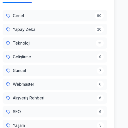
Genel
60
Yapay Zeka
20
Teknoloji
15
Geliştirme
9
Güncel
7
Webmaster
6
Alışveriş Rehberi
6
SEO
6
Yaşam
5