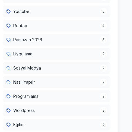
Youtube
5
Rehber
5
Ramazan 2026
3
Uygulama
2
Sosyal Medya
2
Nasıl Yapılır
2
Programlama
2
Wordpress
2
Eğitim
2