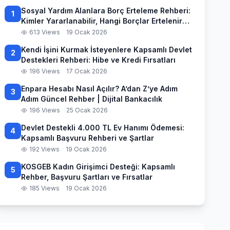
Sosyal Yardım Alanlara Borç Erteleme Rehberi:
1
Kimler Yararlanabilir, Hangi Borçlar Ertelenir
ve Başvuru Süreci
613 Views
19 Ocak 2026
Kendi İşini Kurmak İsteyenlere Kapsamlı Devlet
2
Destekleri Rehberi: Hibe ve Kredi Fırsatları
196 Views
17 Ocak 2026
Enpara Hesabı Nasıl Açılır? A’dan Z’ye Adım
3
Adım Güncel Rehber | Dijital Bankacılık
196 Views
25 Ocak 2026
Devlet Destekli 4.000 TL Ev Hanımı Ödemesi:
4
Kapsamlı Başvuru Rehberi ve Şartlar
192 Views
19 Ocak 2026
KOSGEB Kadın Girişimci Desteği: Kapsamlı
5
Rehber, Başvuru Şartları ve Fırsatlar
185 Views
19 Ocak 2026