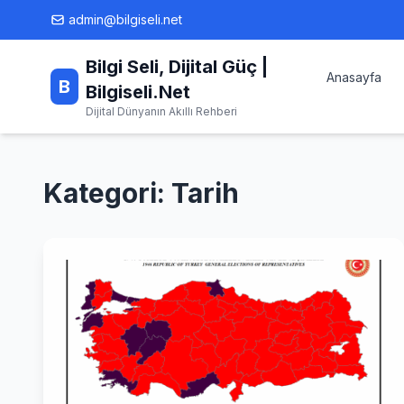
Skip
admin@bilgiseli.net
to
content
Bilgi Seli, Dijital Güç |
Anasayfa
B
Bilgiseli.Net
Dijital Dünyanın Akıllı Rehberi
Kategori:
Tarih