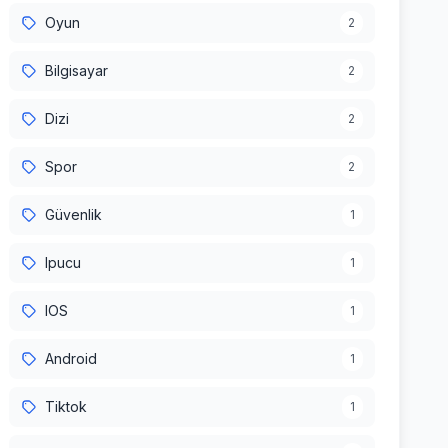
Oyun
2
Bilgisayar
2
Dizi
2
Spor
2
Güvenlik
1
Ipucu
1
IOS
1
Android
1
Tiktok
1