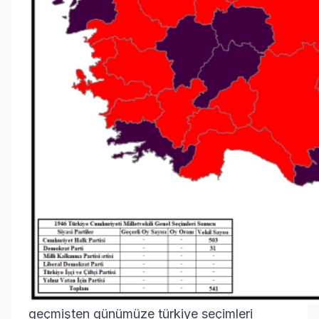
geçmişten günümüze türkiye seçimleri