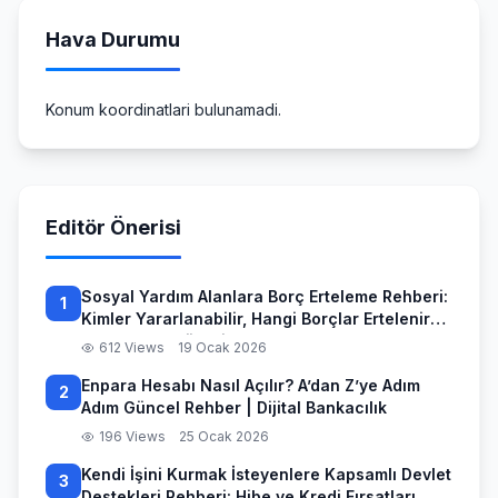
Hava Durumu
Konum koordinatlari bulunamadi.
Editör Önerisi
Sosyal Yardım Alanlara Borç Erteleme Rehberi:
1
Kimler Yararlanabilir, Hangi Borçlar Ertelenir
ve Başvuru Süreci
612 Views
19 Ocak 2026
Enpara Hesabı Nasıl Açılır? A’dan Z’ye Adım
2
Adım Güncel Rehber | Dijital Bankacılık
196 Views
25 Ocak 2026
Kendi İşini Kurmak İsteyenlere Kapsamlı Devlet
3
Destekleri Rehberi: Hibe ve Kredi Fırsatları