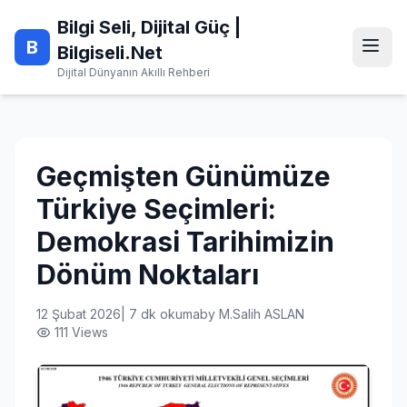
Skip
Bilgi Seli, Dijital Güç |
to
B
content
Bilgiseli.Net
Dijital Dünyanın Akıllı Rehberi
Geçmişten Günümüze
Türkiye Seçimleri:
Demokrasi Tarihimizin
Dönüm Noktaları
12 Şubat 2026
|
7 dk okuma
by
M.Salih ASLAN
111 Views