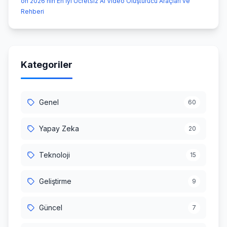
on 2026’nın En İyi Ücretsiz AI Video Oluşturucu Araçları ve
Rehberi
Kategoriler
Genel
60
Yapay Zeka
20
Teknoloji
15
Geliştirme
9
Güncel
7