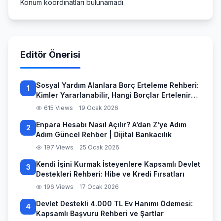
Konum koordinatlari bulunamadi.
Editör Önerisi
Sosyal Yardım Alanlara Borç Erteleme Rehberi:
1
Kimler Yararlanabilir, Hangi Borçlar Ertelenir
ve Başvuru Süreci
615 Views
19 Ocak 2026
Enpara Hesabı Nasıl Açılır? A’dan Z’ye Adım
2
Adım Güncel Rehber | Dijital Bankacılık
197 Views
25 Ocak 2026
Kendi İşini Kurmak İsteyenlere Kapsamlı Devlet
3
Destekleri Rehberi: Hibe ve Kredi Fırsatları
196 Views
17 Ocak 2026
Devlet Destekli 4.000 TL Ev Hanımı Ödemesi:
4
Kapsamlı Başvuru Rehberi ve Şartlar