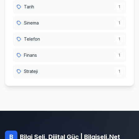
Tarih
1
Sinema
1
Telefon
1
Finans
1
Strateji
1
B
Bilgi Seli, Dijital Güç | Bilgiseli.Net