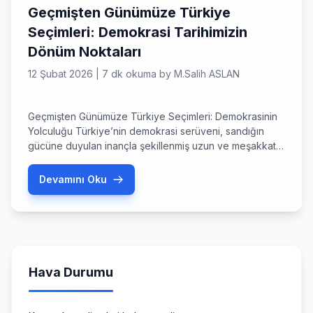
Geçmişten Günümüze Türkiye
Seçimleri: Demokrasi Tarihimizin
Dönüm Noktaları
12 Şubat 2026
|
7 dk okuma
by
M.Salih ASLAN
Geçmişten Günümüze Türkiye Seçimleri: Demokrasinin
Yolculuğu Türkiye’nin demokrasi serüveni, sandığın
gücüne duyulan inançla şekillenmiş uzun ve meşakkatli
bir yoldur. Osmanlı İmparatorluğu’nun son
dönemlerinden modern Türkiye Cumhuriyeti’ne kadar
Devamını Oku
geçmişten günümüze Türkiye seçimleri, toplumsal
değişimin, siyasi dönüşümün ve milli iradenin en somut
göstergesi olmuştur. Bu makalede, ilk seçim
denemelerinden çok partili hayata geçişe, koalisyon
dönemlerinden günümüzdeki yönetim […]
Hava Durumu