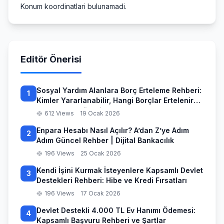
Konum koordinatlari bulunamadi.
Editör Önerisi
Sosyal Yardım Alanlara Borç Erteleme Rehberi:
1
Kimler Yararlanabilir, Hangi Borçlar Ertelenir
ve Başvuru Süreci
612 Views
19 Ocak 2026
Enpara Hesabı Nasıl Açılır? A’dan Z’ye Adım
2
Adım Güncel Rehber | Dijital Bankacılık
196 Views
25 Ocak 2026
Kendi İşini Kurmak İsteyenlere Kapsamlı Devlet
3
Destekleri Rehberi: Hibe ve Kredi Fırsatları
196 Views
17 Ocak 2026
Devlet Destekli 4.000 TL Ev Hanımı Ödemesi:
4
Kapsamlı Başvuru Rehberi ve Şartlar