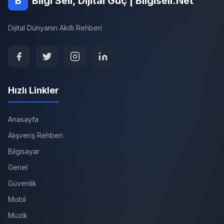
B
Bilgi Seli, Dijital Güç | Bilgiseli.Net
Dijital Dünyanın Akıllı Rehberi
Hızlı Linkler
Anasayfa
Alışveriş Rehberi
Bilgisayar
Genel
Güvenlik
Mobil
Müzik