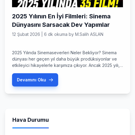
2025 Yılının En İyi Filmleri: Sinema
Dünyasını Sarsacak Dev Yapımlar
12 Şubat 2026
|
6 dk okuma
by
M.Salih ASLAN
2025 Yılında Sinemaseverleri Neler Bekliyor? Sinema
dünyası her geçen yıl daha büyük prodüksiyonlar ve
etkileyici hikayelerle karşımıza çıkıyor. Ancak 2025 yılı,
hem uzun süredir beklenen devam filmleri hem de usta
yönetmenlerin yeni projeleriyle son on yılın en iddialı
Devamını Oku
dönemlerinden biri olmaya aday. 2025 yılının en iyi
filmleri listesine baktığımızda, bilim kurgudan süper
kahraman evrenlerine, dramdan […]
Hava Durumu