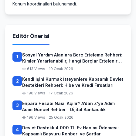
Konum koordinatlari bulunamadi.
Editör Önerisi
Sosyal Yardım Alanlara Borç Erteleme Rehberi:
1
Kimler Yararlanabilir, Hangi Borçlar Ertelenir
ve Başvuru Süreci
613 Views
19 Ocak 2026
Kendi İşini Kurmak İsteyenlere Kapsamlı Devlet
2
Destekleri Rehberi: Hibe ve Kredi Fırsatları
196 Views
17 Ocak 2026
Enpara Hesabı Nasıl Açılır? A’dan Z’ye Adım
3
Adım Güncel Rehber | Dijital Bankacılık
196 Views
25 Ocak 2026
Devlet Destekli 4.000 TL Ev Hanımı Ödemesi:
4
Kapsamlı Başvuru Rehberi ve Şartlar