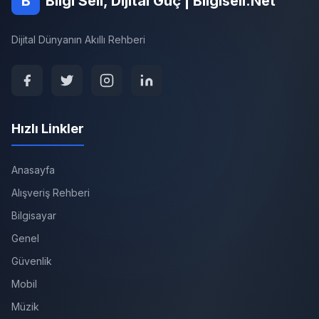
B
Bilgi Seli, Dijital Güç | Bilgiseli.Net
Dijital Dünyanın Akıllı Rehberi
Hızlı Linkler
Anasayfa
Alışveriş Rehberi
Bilgisayar
Genel
Güvenlik
Mobil
Müzik