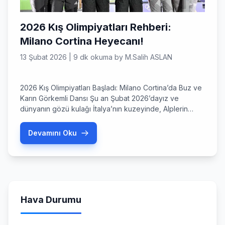
2026 Kış Olimpiyatları Rehberi:
Milano Cortina Heyecanı!
13 Şubat 2026
|
9 dk okuma
by
M.Salih ASLAN
2026 Kış Olimpiyatları Başladı: Milano Cortina’da Buz ve
Karın Görkemli Dansı Şu an Şubat 2026’dayız ve
dünyanın gözü kulağı İtalya’nın kuzeyinde, Alplerin
kalbinde atıyor. 2026 kış olimpiyatları, sadece bir spor
organizasyonu değil, aynı zamanda teknolojinin,
Devamını Oku
sürdürülebilirliğin ve İtalyan estetiğinin buluştuğu
devasa bir festival olarak karşımıza çıkıyor. Sokaklarda
hissedilen o taze kış havası, stadyumlardan yükselen
tezahüratlarla […]
Hava Durumu