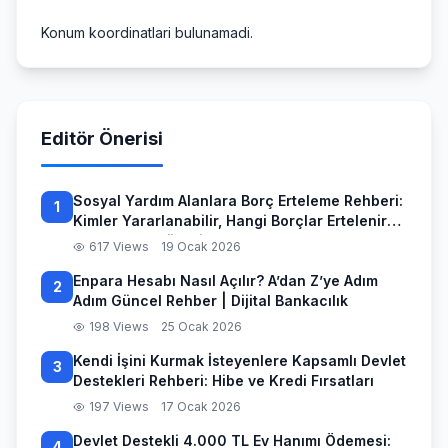
Konum koordinatlari bulunamadi.
Editör Önerisi
Sosyal Yardım Alanlara Borç Erteleme Rehberi:
1
Kimler Yararlanabilir, Hangi Borçlar Ertelenir
ve Başvuru Süreci
617 Views
19 Ocak 2026
Enpara Hesabı Nasıl Açılır? A’dan Z’ye Adım
2
Adım Güncel Rehber | Dijital Bankacılık
198 Views
25 Ocak 2026
Kendi İşini Kurmak İsteyenlere Kapsamlı Devlet
3
Destekleri Rehberi: Hibe ve Kredi Fırsatları
197 Views
17 Ocak 2026
Devlet Destekli 4.000 TL Ev Hanımı Ödemesi:
4