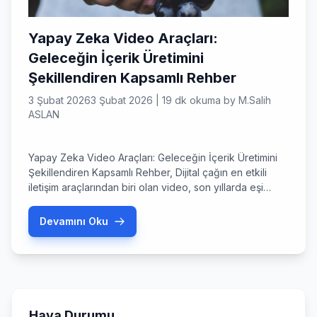
Yapay Zeka Video Araçları:
Geleceğin İçerik Üretimini
Şekillendiren Kapsamlı Rehber
3 Şubat 2026
3 Şubat 2026
|
19 dk okuma
by
M.Salih
ASLAN
Yapay Zeka Video Araçları: Geleceğin İçerik Üretimini
Şekillendiren Kapsamlı Rehber, Dijital çağın en etkili
iletişim araçlarından biri olan video, son yıllarda eşi
benzeri görülmemiş bir yükseliş yaşadı. Sosyal medya
platformlarından e-ticaret sitelerine, eğitim
Devamını Oku
kurumlarından kurumsal iletişim kanallarına kadar her
alanda video içeriği, hedef kitleyle etkileşim kurmanın
ve mesajları aktarmanın vazgeçilmez bir yolu haline
geldi. Giriş: […]
Hava Durumu