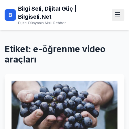
Skip
Bilgi Seli, Dijital Güç |
to
B
content
Bilgiseli.Net
Dijital Dünyanın Akıllı Rehberi
Etiket:
e-öğrenme video
araçları