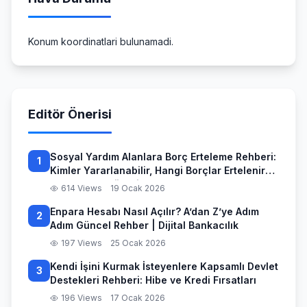
Konum koordinatlari bulunamadi.
Editör Önerisi
Sosyal Yardım Alanlara Borç Erteleme Rehberi:
1
Kimler Yararlanabilir, Hangi Borçlar Ertelenir
ve Başvuru Süreci
614 Views
19 Ocak 2026
Enpara Hesabı Nasıl Açılır? A’dan Z’ye Adım
2
Adım Güncel Rehber | Dijital Bankacılık
197 Views
25 Ocak 2026
Kendi İşini Kurmak İsteyenlere Kapsamlı Devlet
3
Destekleri Rehberi: Hibe ve Kredi Fırsatları
196 Views
17 Ocak 2026