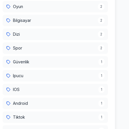
Oyun
2
Bilgisayar
2
Dizi
2
Spor
2
Güvenlik
1
Ipucu
1
IOS
1
Android
1
Tiktok
1