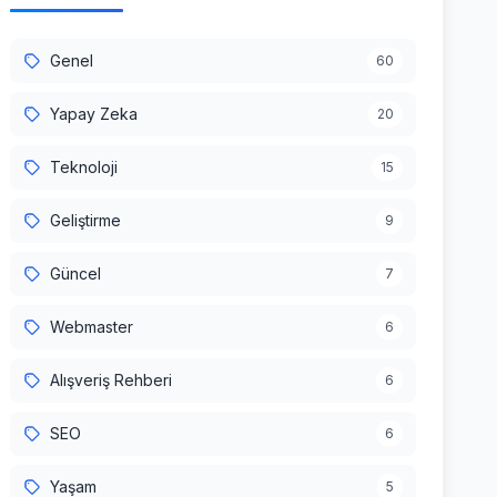
Genel
60
Yapay Zeka
20
Teknoloji
15
Geliştirme
9
Güncel
7
Webmaster
6
Alışveriş Rehberi
6
SEO
6
Yaşam
5