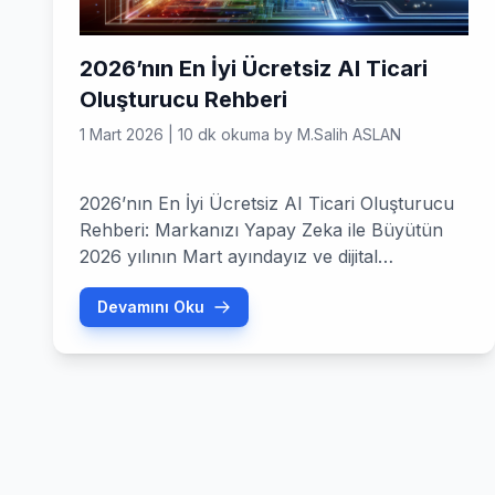
2026’nın En İyi Ücretsiz AI Ticari
Oluşturucu Rehberi
1 Mart 2026
|
10 dk okuma
by
M.Salih ASLAN
2026’nın En İyi Ücretsiz AI Ticari Oluşturucu
Rehberi: Markanızı Yapay Zeka ile Büyütün
2026 yılının Mart ayındayız ve dijital
pazarlama dünyası artık bambaşka bir boyuta
Devamını Oku
evrildi. Hatırlıyor musunuz, eskiden bir reklam
filmi çekmek için haftalarca planlama yapar,
devasa bütçeler ayırırdık? Bugün ise Ücretsiz
AI Ticari Oluşturucu araçları sayesinde,
sadece birkaç dakika içinde sinematik kalitede
reklam […]