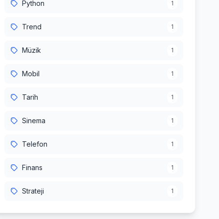
Python
1
Trend
1
Müzik
1
Mobil
1
Tarih
1
Sinema
1
Telefon
1
Finans
1
Strateji
1