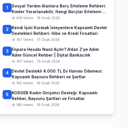
Sosyal Yardım Alanlara Borç Erteleme Rehberi:
1
Kimler Yararlanabilir, Hangi Borçlar Ertelenir
ve Başvuru Süreci
616 Views
19 Ocak 2026
Kendi İşini Kurmak İsteyenlere Kapsamlı Devlet
2
Destekleri Rehberi: Hibe ve Kredi Fırsatları
197 Views
17 Ocak 2026
Enpara Hesabı Nasıl Açılır? A’dan Z’ye Adım
3
Adım Güncel Rehber | Dijital Bankacılık
197 Views
25 Ocak 2026
Devlet Destekli 4.000 TL Ev Hanımı Ödemesi:
4
Kapsamlı Başvuru Rehberi ve Şartlar
192 Views
19 Ocak 2026
KOSGEB Kadın Girişimci Desteği: Kapsamlı
5
Rehber, Başvuru Şartları ve Fırsatlar
185 Views
19 Ocak 2026