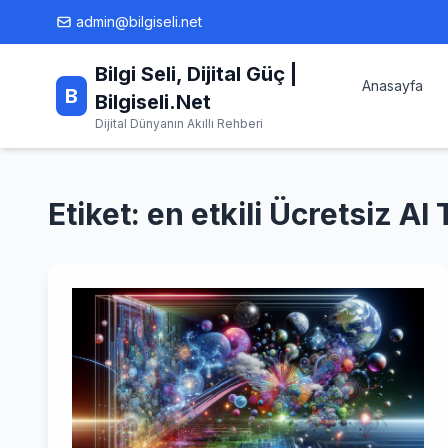
Skip
admin@bilgiseli.net
to
content
Bilgi Seli, Dijital Güç |
Anasayfa
B
Bilgiseli.Net
Dijital Dünyanın Akıllı Rehberi
Etiket:
en etkili Ücretsiz AI