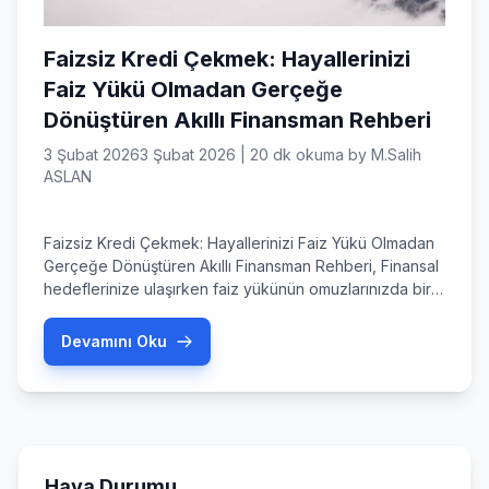
Faizsiz Kredi Çekmek: Hayallerinizi
Faiz Yükü Olmadan Gerçeğe
Dönüştüren Akıllı Finansman Rehberi
3 Şubat 2026
3 Şubat 2026
|
20 dk okuma
by
M.Salih
ASLAN
Faizsiz Kredi Çekmek: Hayallerinizi Faiz Yükü Olmadan
Gerçeğe Dönüştüren Akıllı Finansman Rehberi, Finansal
hedeflerinize ulaşırken faiz yükünün omuzlarınızda bir
ağırlık oluşturduğunu hiç hissettiniz mi? Ev sahibi olmak,
iş kurmak, eğitim masraflarını karşılamak ya da sadece
Devamını Oku
acil bir ihtiyacı gidermek… Giriş: Faiz Yükü Olmadan
Hayallere Uzanan Yolculuk Finansal hedeflerinize
ulaşırken faiz yükünün omuzlarınızda bir ağırlık
oluşturduğunu […]
Hava Durumu