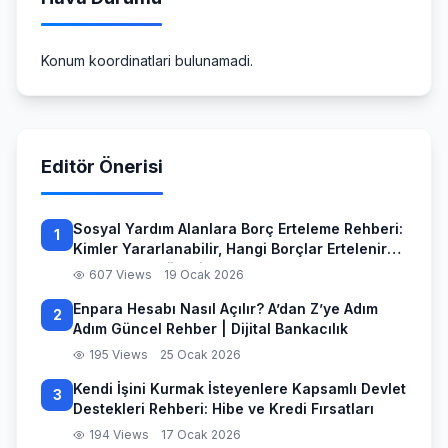
Konum koordinatlari bulunamadi.
Editör Önerisi
Sosyal Yardım Alanlara Borç Erteleme Rehberi:
1
Kimler Yararlanabilir, Hangi Borçlar Ertelenir
ve Başvuru Süreci
607 Views
19 Ocak 2026
Enpara Hesabı Nasıl Açılır? A’dan Z’ye Adım
2
Adım Güncel Rehber | Dijital Bankacılık
195 Views
25 Ocak 2026
Kendi İşini Kurmak İsteyenlere Kapsamlı Devlet
3
Destekleri Rehberi: Hibe ve Kredi Fırsatları
194 Views
17 Ocak 2026