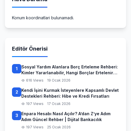
Konum koordinatlari bulunamadi.
Editör Önerisi
Sosyal Yardım Alanlara Borç Erteleme Rehberi:
1
Kimler Yararlanabilir, Hangi Borçlar Ertelenir
ve Başvuru Süreci
616 Views
19 Ocak 2026
Kendi İşini Kurmak İsteyenlere Kapsamlı Devlet
2
Destekleri Rehberi: Hibe ve Kredi Fırsatları
197 Views
17 Ocak 2026
Enpara Hesabı Nasıl Açılır? A’dan Z’ye Adım
3
Adım Güncel Rehber | Dijital Bankacılık
197 Views
25 Ocak 2026