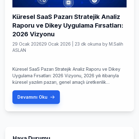
Küresel SaaS Pazarı Stratejik Analiz
Raporu ve Dikey Uygulama Fırsatları:
2026 Vizyonu
29 Ocak 2026
29 Ocak 2026
|
23 dk okuma
by
M.Salih
ASLAN
Küresel SaaS Pazarı Stratejik Analiz Raporu ve Dikey
Uygulama Fırsatları: 2026 Vizyonu, 2026 yılı itibarıyla
küresel yazılım pazarı, genel amaçlı üretkenlik
araçlarından (yatay SaaS) sektöre özgü, derinlemesine
uzmanlaşmış çözümlere (dikey SaaS) doğru geri
Devamını Oku
döndürülemez bir evrilme yaşamaktadır. 1. Yönetici
Özeti ve Stratejik Konumlandırma 2026 yılı itibarıyla
küresel yazılım pazarı, genel amaçlı üretkenlik
araçlarından (yatay SaaS) […]
Hava Durumu