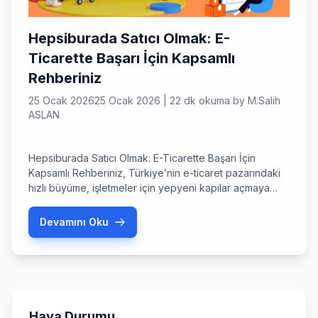
Hepsiburada Satıcı Olmak: E-
Ticarette Başarı İçin Kapsamlı
Rehberiniz
25 Ocak 2026
25 Ocak 2026
|
22 dk okuma
by
M.Salih
ASLAN
Hepsiburada Satıcı Olmak: E-Ticarette Başarı İçin
Kapsamlı Rehberiniz, Türkiye’nin e-ticaret pazarındaki
hızlı büyüme, işletmeler için yepyeni kapılar açmaya
devam ediyor. Dijitalleşmenin ivme kazanmasıyla
birlikte, tüketicilerin alışveriş alışkanlıkları da kökten
Devamını Oku
değişti ve online platformlar, perakendenin
vazgeçilmez bir parçası haline geldi. Hepsiburada Satıcı
Olmak: E-Ticarette Başarı İçin Kapsamlı Rehberiniz
Hepsiburada Satıcı Olmak: E-Ticarette Başarı İçin
Kapsamlı Rehberiniz, […]
Hava Durumu