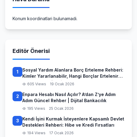
Konum koordinatlari bulunamadi.
Editör Önerisi
Sosyal Yardım Alanlara Borç Erteleme Rehberi:
1
Kimler Yararlanabilir, Hangi Borçlar Ertelenir
ve Başvuru Süreci
605 Views
19 Ocak 2026
Enpara Hesabı Nasıl Açılır? A’dan Z’ye Adım
2
Adım Güncel Rehber | Dijital Bankacılık
195 Views
25 Ocak 2026
Kendi İşini Kurmak İsteyenlere Kapsamlı Devlet
3
Destekleri Rehberi: Hibe ve Kredi Fırsatları
194 Views
17 Ocak 2026