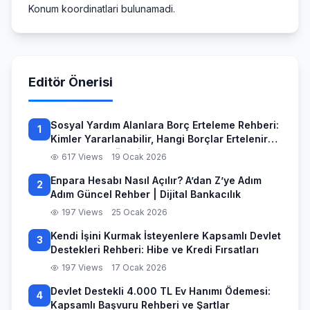
Konum koordinatlari bulunamadi.
Editör Önerisi
Sosyal Yardım Alanlara Borç Erteleme Rehberi:
1
Kimler Yararlanabilir, Hangi Borçlar Ertelenir
ve Başvuru Süreci
617 Views
19 Ocak 2026
Enpara Hesabı Nasıl Açılır? A’dan Z’ye Adım
2
Adım Güncel Rehber | Dijital Bankacılık
197 Views
25 Ocak 2026
Kendi İşini Kurmak İsteyenlere Kapsamlı Devlet
3
Destekleri Rehberi: Hibe ve Kredi Fırsatları
197 Views
17 Ocak 2026
Devlet Destekli 4.000 TL Ev Hanımı Ödemesi:
4
Kapsamlı Başvuru Rehberi ve Şartlar