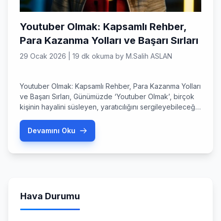
Youtuber Olmak: Kapsamlı Rehber,
Para Kazanma Yolları ve Başarı Sırları
29 Ocak 2026
|
19 dk okuma
by
M.Salih ASLAN
Youtuber Olmak: Kapsamlı Rehber, Para Kazanma Yolları
ve Başarı Sırları, Günümüzde ‘Youtuber Olmak’, birçok
kişinin hayalini süsleyen, yaratıcılığını sergileyebileceği
ve aynı zamanda gelir elde edebileceği cazip bir
kariyer seçeneği haline geldi. Geleneksel medya
Devamını Oku
kanallarının ötesine geçerek kendi kitlesini oluşturan
içerik üreticileri, dijital ekonominin önemli bir parçası
haline geldi. Youtuber Olmak: Dijital Dünyada Kapsamlı
Kariyer Rehberi […]
Hava Durumu