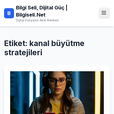
Skip
Bilgi Seli, Dijital Güç |
to
B
content
Bilgiseli.Net
Dijital Dünyanın Akıllı Rehberi
Etiket:
kanal büyütme
stratejileri