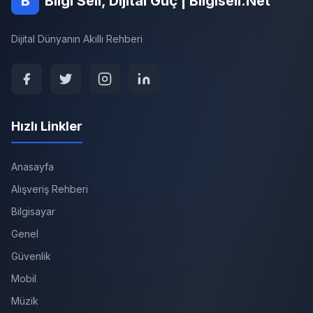
B
Bilgi Seli, Dijital Güç | Bilgiseli.Net
Dijital Dünyanın Akıllı Rehberi
Hızlı Linkler
Anasayfa
Alışveriş Rehberi
Bilgisayar
Genel
Güvenlik
Mobil
Müzik