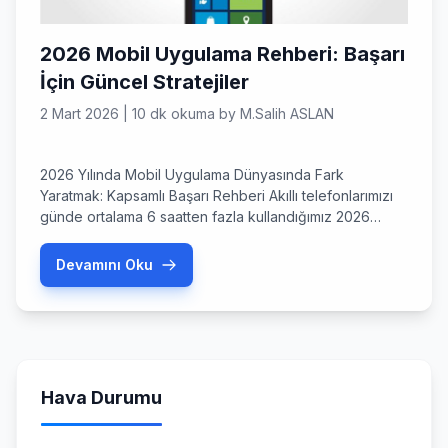
2026 Mobil Uygulama Rehberi: Başarı
İçin Güncel Stratejiler
2 Mart 2026
|
10 dk okuma
by
M.Salih ASLAN
2026 Yılında Mobil Uygulama Dünyasında Fark
Yaratmak: Kapsamlı Başarı Rehberi Akıllı telefonlarımızı
günde ortalama 6 saatten fazla kullandığımız 2026
yılında, bir mobil uygulama sahibi olmak artık bir lüks
değil, dijital varlığın temel taşı haline geldi. Peki,
Devamını Oku
uygulama mağazalarının milyonlarca seçenekle dolup
taştığı bu dönemde, sizin fikriniz nasıl öne çıkacak?
Mart 2026 itibarıyla kullanıcı beklentileri hiç […]
Hava Durumu