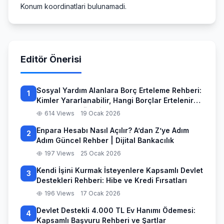
Konum koordinatlari bulunamadi.
Editör Önerisi
Sosyal Yardım Alanlara Borç Erteleme Rehberi:
1
Kimler Yararlanabilir, Hangi Borçlar Ertelenir
ve Başvuru Süreci
614 Views
19 Ocak 2026
Enpara Hesabı Nasıl Açılır? A’dan Z’ye Adım
2
Adım Güncel Rehber | Dijital Bankacılık
197 Views
25 Ocak 2026
Kendi İşini Kurmak İsteyenlere Kapsamlı Devlet
3
Destekleri Rehberi: Hibe ve Kredi Fırsatları
196 Views
17 Ocak 2026
Devlet Destekli 4.000 TL Ev Hanımı Ödemesi:
4
Kapsamlı Başvuru Rehberi ve Şartlar