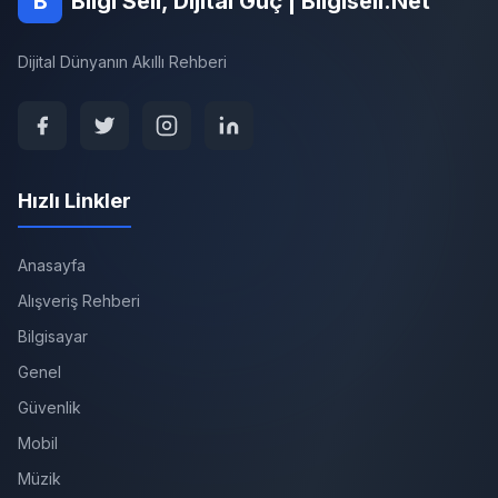
B
Bilgi Seli, Dijital Güç | Bilgiseli.Net
Dijital Dünyanın Akıllı Rehberi
Hızlı Linkler
Anasayfa
Alışveriş Rehberi
Bilgisayar
Genel
Güvenlik
Mobil
Müzik