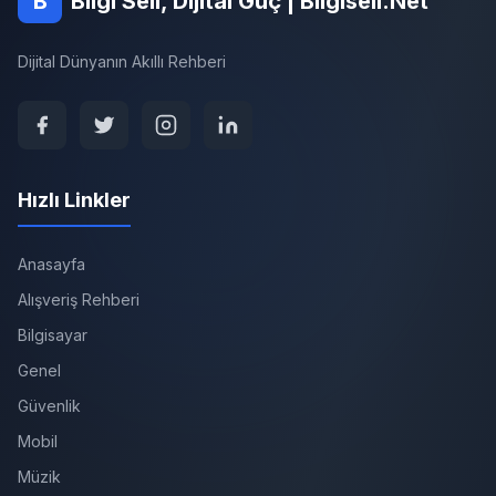
B
Bilgi Seli, Dijital Güç | Bilgiseli.Net
Dijital Dünyanın Akıllı Rehberi
Hızlı Linkler
Anasayfa
Alışveriş Rehberi
Bilgisayar
Genel
Güvenlik
Mobil
Müzik