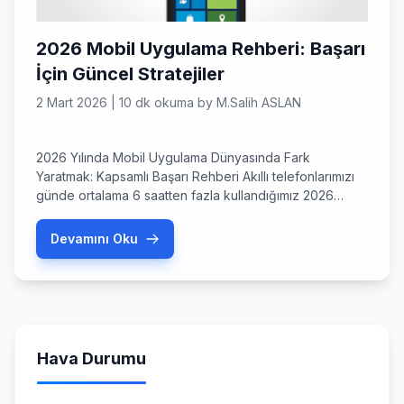
2026 Mobil Uygulama Rehberi: Başarı
İçin Güncel Stratejiler
2 Mart 2026
|
10 dk okuma
by
M.Salih ASLAN
2026 Yılında Mobil Uygulama Dünyasında Fark
Yaratmak: Kapsamlı Başarı Rehberi Akıllı telefonlarımızı
günde ortalama 6 saatten fazla kullandığımız 2026
yılında, bir mobil uygulama sahibi olmak artık bir lüks
değil, dijital varlığın temel taşı haline geldi. Peki,
Devamını Oku
uygulama mağazalarının milyonlarca seçenekle dolup
taştığı bu dönemde, sizin fikriniz nasıl öne çıkacak?
Mart 2026 itibarıyla kullanıcı beklentileri hiç […]
Hava Durumu