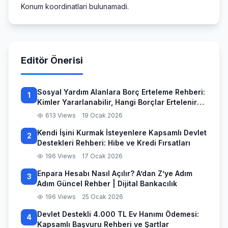
Konum koordinatlari bulunamadi.
Editör Önerisi
Sosyal Yardım Alanlara Borç Erteleme Rehberi:
1
Kimler Yararlanabilir, Hangi Borçlar Ertelenir
ve Başvuru Süreci
613 Views
19 Ocak 2026
Kendi İşini Kurmak İsteyenlere Kapsamlı Devlet
2
Destekleri Rehberi: Hibe ve Kredi Fırsatları
196 Views
17 Ocak 2026
Enpara Hesabı Nasıl Açılır? A’dan Z’ye Adım
3
Adım Güncel Rehber | Dijital Bankacılık
196 Views
25 Ocak 2026
Devlet Destekli 4.000 TL Ev Hanımı Ödemesi:
4
Kapsamlı Başvuru Rehberi ve Şartlar