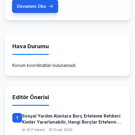
yönetiyoruz. 2026 yılında youtube para kazanma
Devamını Oku
süreçleri, yapay zekanın (AI) tam entegrasyonu ve
izleyici etkileşiminin yeni boyutlar kazanmasıyla
bambaşka bir noktaya evrildi. Peki, bu yıl değişen
algoritmalar […]
Hava Durumu
Konum koordinatlari bulunamadi.
Editör Önerisi
Sosyal Yardım Alanlara Borç Erteleme Rehberi:
1
Kimler Yararlanabilir, Hangi Borçlar Ertelenir
ve Başvuru Süreci
617 Views
19 Ocak 2026