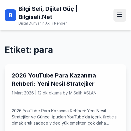
Skip
Bilgi Seli, Dijital Güç |
to
B
content
Bilgiseli.Net
Dijital Dünyanın Akıllı Rehberi
Etiket:
para
2026 YouTube Para Kazanma
Rehberi: Yeni Nesil Stratejiler
1 Mart 2026
|
12 dk okuma
by
M.Salih ASLAN
2026 YouTube Para Kazanma Rehberi: Yeni Nesil
Stratejiler ve Güncel İpuçları YouTube’da içerik üreticisi
olmak artık sadece video yüklemekten çok daha
fazlasını ifade ediyor; bugün bir dijital ekosistem