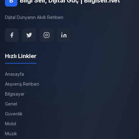
B
Bilgi Seli, Dijital Güç | Bilgiseli.Net
Dijital Dünyanın Akıllı Rehberi
Hızlı Linkler
Anasayfa
Alışveriş Rehberi
Bilgisayar
Genel
Güvenlik
Mobil
Müzik