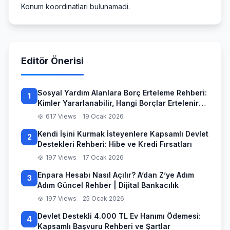
Konum koordinatlari bulunamadi.
Editör Önerisi
Sosyal Yardım Alanlara Borç Erteleme Rehberi:
1
Kimler Yararlanabilir, Hangi Borçlar Ertelenir
ve Başvuru Süreci
617 Views
19 Ocak 2026
Kendi İşini Kurmak İsteyenlere Kapsamlı Devlet
2
Destekleri Rehberi: Hibe ve Kredi Fırsatları
197 Views
17 Ocak 2026
Enpara Hesabı Nasıl Açılır? A’dan Z’ye Adım
3
Adım Güncel Rehber | Dijital Bankacılık
197 Views
25 Ocak 2026
Devlet Destekli 4.000 TL Ev Hanımı Ödemesi:
4
Kapsamlı Başvuru Rehberi ve Şartlar