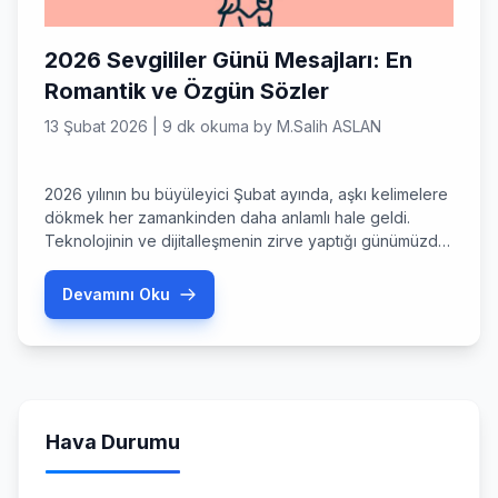
2026 Sevgililer Günü Mesajları: En
Romantik ve Özgün Sözler
13 Şubat 2026
|
9 dk okuma
by
M.Salih ASLAN
2026 yılının bu büyüleyici Şubat ayında, aşkı kelimelere
dökmek her zamankinden daha anlamlı hale geldi.
Teknolojinin ve dijitalleşmenin zirve yaptığı günümüzde,
birine olan hislerinizi samimi bir şekilde ifade etmek, en
değerli hediyeden bile daha etkili olabiliyor. Peki, bu yıl
Devamını Oku
sevdiğiniz kişiyi gerçekten etkileyecek sevgililer günü
mesajları nasıl olmalı? Sadece bir mesaj gönderip
geçmek mi, yoksa […]
Hava Durumu