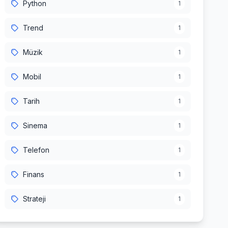
Python
1
Trend
1
Müzik
1
Mobil
1
Tarih
1
Sinema
1
Telefon
1
Finans
1
Strateji
1