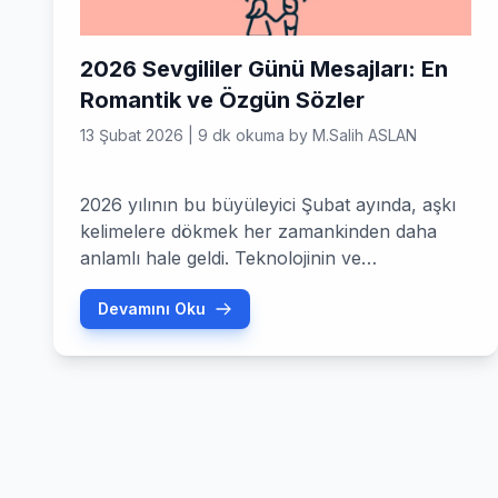
2026 Sevgililer Günü Mesajları: En
Romantik ve Özgün Sözler
13 Şubat 2026
|
9 dk okuma
by
M.Salih ASLAN
2026 yılının bu büyüleyici Şubat ayında, aşkı
kelimelere dökmek her zamankinden daha
anlamlı hale geldi. Teknolojinin ve
dijitalleşmenin zirve yaptığı günümüzde, birine
Devamını Oku
olan hislerinizi samimi bir şekilde ifade etmek,
en değerli hediyeden bile daha etkili olabiliyor.
Peki, bu yıl sevdiğiniz kişiyi gerçekten
etkileyecek sevgililer günü mesajları nasıl
olmalı? Sadece bir mesaj gönderip geçmek mi,
yoksa […]