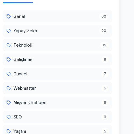
Genel
60
Yapay Zeka
20
Teknoloji
15
Geliştirme
9
Güncel
7
Webmaster
6
Alışveriş Rehberi
6
SEO
6
Yaşam
5