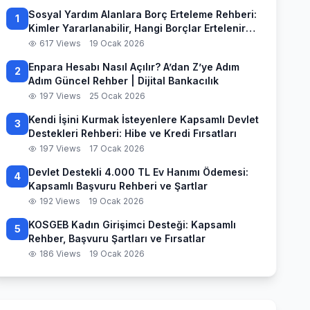
Sosyal Yardım Alanlara Borç Erteleme Rehberi:
1
Kimler Yararlanabilir, Hangi Borçlar Ertelenir
ve Başvuru Süreci
617 Views
19 Ocak 2026
Enpara Hesabı Nasıl Açılır? A’dan Z’ye Adım
2
Adım Güncel Rehber | Dijital Bankacılık
197 Views
25 Ocak 2026
Kendi İşini Kurmak İsteyenlere Kapsamlı Devlet
3
Destekleri Rehberi: Hibe ve Kredi Fırsatları
197 Views
17 Ocak 2026
Devlet Destekli 4.000 TL Ev Hanımı Ödemesi:
4
Kapsamlı Başvuru Rehberi ve Şartlar
192 Views
19 Ocak 2026
KOSGEB Kadın Girişimci Desteği: Kapsamlı
5
Rehber, Başvuru Şartları ve Fırsatlar
186 Views
19 Ocak 2026