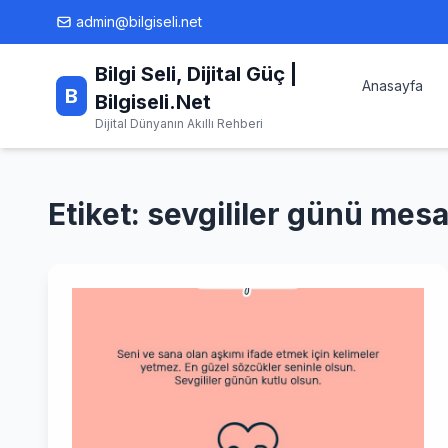
Skip
admin@bilgiseli.net
to
content
Bilgi Seli, Dijital Güç |
Anasayfa
B
Bilgiseli.Net
Dijital Dünyanın Akıllı Rehberi
Etiket:
sevgililer günü mesajl