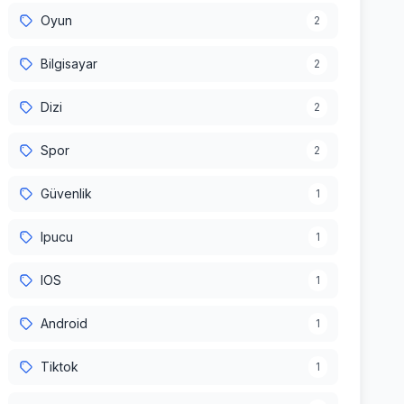
Oyun
2
Bilgisayar
2
Dizi
2
Spor
2
Güvenlik
1
Ipucu
1
IOS
1
Android
1
Tiktok
1