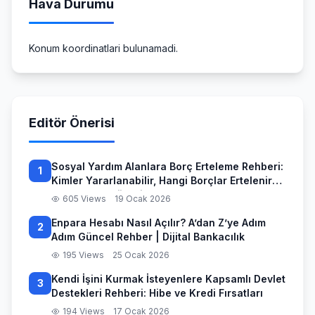
Hava Durumu
Konum koordinatlari bulunamadi.
Editör Önerisi
Sosyal Yardım Alanlara Borç Erteleme Rehberi:
1
Kimler Yararlanabilir, Hangi Borçlar Ertelenir
ve Başvuru Süreci
605 Views
19 Ocak 2026
Enpara Hesabı Nasıl Açılır? A’dan Z’ye Adım
2
Adım Güncel Rehber | Dijital Bankacılık
195 Views
25 Ocak 2026
Kendi İşini Kurmak İsteyenlere Kapsamlı Devlet
3
Destekleri Rehberi: Hibe ve Kredi Fırsatları
194 Views
17 Ocak 2026