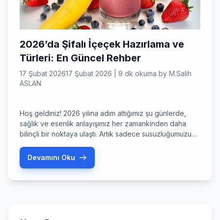
2026’da Şifalı İçeçek Hazırlama ve
Türleri: En Güncel Rehber
17 Şubat 2026
17 Şubat 2026
|
9 dk okuma
by
M.Salih
ASLAN
Hoş geldiniz! 2026 yılına adım attığımız şu günlerde,
sağlık ve esenlik anlayışımız her zamankinden daha
bilinçli bir noktaya ulaştı. Artık sadece susuzluğumuzu
gidermek için değil, vücudumuzu hücresel düzeyde
desteklemek için de bir şeyler içiyoruz. Şifalı içeçek
Devamını Oku
hazırlama ve türleri konusu, bu yılın en çok merak
edilen ve evlerimizde en çok uyguladığımız pratiklerin
başında geliyor. Peki, […]