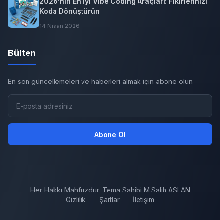
2026’nın En İyi Vibe Coding Araçları: Fikirlerinizi
Koda Dönüştürün
14 Nisan 2026
Bülten
En son güncellemeleri ve haberleri almak için abone olun.
Abone Ol
Her Hakkı Mahfuzdur. Tema Sahibi M.Salih ASLAN
Gizlilik
Şartlar
İletişim