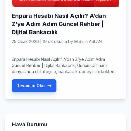
Enpara Hesabı Nasıl Açılır? A’dan
Z’ye Adım Adım Güncel Rehber |
Dijital Bankacılık
25 Ocak 2026
|
19 dk okuma
by
M.Salih ASLAN
Enpara Hesabı Nasıl Açılır? A’dan Z’ye Adım Adım
Güncel Rehber | Dijital Bankacılık, Günümüz finans
dünyasında dijitalleşme, bankacılık deneyimini kökten
değiştirdi. Geleneksel bankacılık anlayışının yerini,
teknolojiyle entegre, hızlı ve erişilebilir dijital platformlar
Devamını Oku
alıyor. Bu dönüşümün en önemli aktörlerinden biri olan
Enpara.com, QNB Finansbank’ın tamamen dijital
bankacılık platformu olarak öne çıkıyor. Enpara Hesabı
Nasıl Açılır? A’dan […]
Hava Durumu