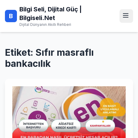
Skip
Bilgi Seli, Dijital Güç |
to
B
content
Bilgiseli.Net
Dijital Dünyanın Akıllı Rehberi
Etiket:
Sıfır masraflı
bankacılık