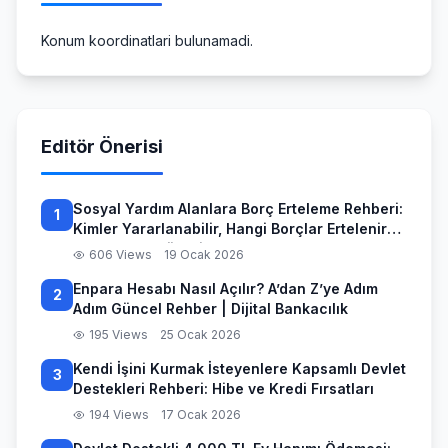
Konum koordinatlari bulunamadi.
Editör Önerisi
Sosyal Yardım Alanlara Borç Erteleme Rehberi:
1
Kimler Yararlanabilir, Hangi Borçlar Ertelenir
ve Başvuru Süreci
606 Views
19 Ocak 2026
Enpara Hesabı Nasıl Açılır? A’dan Z’ye Adım
2
Adım Güncel Rehber | Dijital Bankacılık
195 Views
25 Ocak 2026
Kendi İşini Kurmak İsteyenlere Kapsamlı Devlet
3
Destekleri Rehberi: Hibe ve Kredi Fırsatları
194 Views
17 Ocak 2026