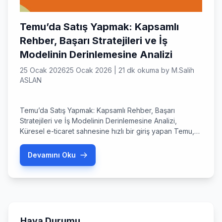
Temu’da Satış Yapmak: Kapsamlı
Rehber, Başarı Stratejileri ve İş
Modelinin Derinlemesine Analizi
25 Ocak 2026
25 Ocak 2026
|
21 dk okuma
by
M.Salih
ASLAN
Temu’da Satış Yapmak: Kapsamlı Rehber, Başarı
Stratejileri ve İş Modelinin Derinlemesine Analizi,
Küresel e-ticaret sahnesine hızlı bir giriş yapan Temu,
ultra rekabetçi fiyatları ve geniş ürün yelpazesiyle kısa
sürede dikkatleri üzerine çekti. PDD Holdings
Devamını Oku
bünyesinde faaliyet gösteren bu platform, satıcılar için
hem büyük bir potansiyel hem de kendine özgü
zorluklar barındırıyor. Geleneksel e-ticaret
modellerinden ayrışan […]
Hava Durumu