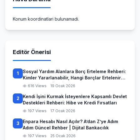
Konum koordinatlari bulunamadi.
Editör Önerisi
Sosyal Yardım Alanlara Borç Erteleme Rehberi:
1
Kimler Yararlanabilir, Hangi Borçlar Ertelenir
ve Başvuru Süreci
616 Views
19 Ocak 2026
Kendi İşini Kurmak İsteyenlere Kapsamlı Devlet
2
Destekleri Rehberi: Hibe ve Kredi Fırsatları
197 Views
17 Ocak 2026
Enpara Hesabı Nasıl Açılır? A’dan Z’ye Adım
3
Adım Güncel Rehber | Dijital Bankacılık
197 Views
25 Ocak 2026