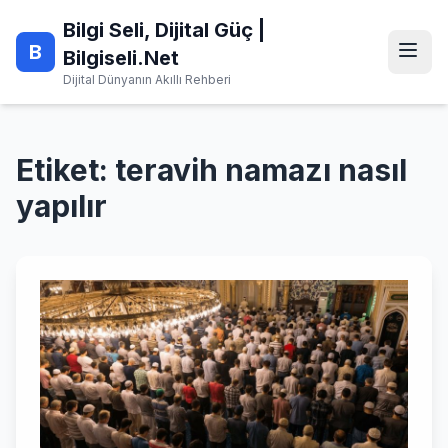
Skip
Bilgi Seli, Dijital Güç |
to
B
content
Bilgiseli.Net
Dijital Dünyanın Akıllı Rehberi
Etiket:
teravih namazı nasıl
yapılır