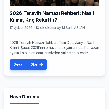
2026 Teravih Namazı Rehberi: Nasıl
Kılınır, Kaç Rekattır?
17 Şubat 2026
|
10 dk okuma
by
M.Salih ASLAN
2026 Teravih Namazı Rehberi: Tüm Detaylarıyla Nasıl
Kılınır? Şubat 2026’nın o huzurlu akşamlarında, Ramazan
ayının kalbi olan camilerimizden yükselen o eşsiz
maneviyatı hissetmeye başladık. Teravih namazı, bu yıl
da evlerimizde ve camilerimizde bir araya gelmemizi
Devamını Oku
sağlayan, ruhumuzu dinlendiren en özel ibadetlerden
biri. Peki, 2026 yılında bu ibadeti yerine getirirken
nelere dikkat etmeliyiz? İlk kez kılacak […]
Hava Durumu