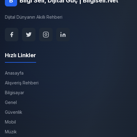
B
Bilgi Seli, Dijital Güç | Bilgiseli.Net
Dijital Dünyanın Akıllı Rehberi
Hızlı Linkler
Anasayfa
Alışveriş Rehberi
Bilgisayar
Genel
Güvenlik
Mobil
Müzik