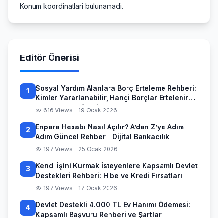
Konum koordinatlari bulunamadi.
Editör Önerisi
Sosyal Yardım Alanlara Borç Erteleme Rehberi:
1
Kimler Yararlanabilir, Hangi Borçlar Ertelenir
ve Başvuru Süreci
616 Views
19 Ocak 2026
Enpara Hesabı Nasıl Açılır? A’dan Z’ye Adım
2
Adım Güncel Rehber | Dijital Bankacılık
197 Views
25 Ocak 2026
Kendi İşini Kurmak İsteyenlere Kapsamlı Devlet
3
Destekleri Rehberi: Hibe ve Kredi Fırsatları
197 Views
17 Ocak 2026
Devlet Destekli 4.000 TL Ev Hanımı Ödemesi:
4
Kapsamlı Başvuru Rehberi ve Şartlar