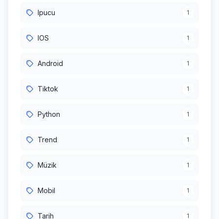
Ipucu
1
IOS
1
Android
1
Tiktok
1
Python
1
Trend
1
Müzik
1
Mobil
1
Tarih
1