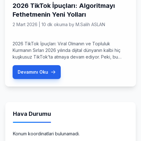
2026 TikTok İpuçları: Algoritmayı
Fethetmenin Yeni Yolları
2 Mart 2026
|
10 dk okuma
by
M.Salih ASLAN
2026 TikTok İpuçları: Viral Olmanın ve Topluluk
Kurmanın Sırları 2026 yılında dijital dünyanın kalbi hiç
kuşkusuz TikTok’ta atmaya devam ediyor. Peki, bu
devasa platformda sadece ‘izlenen’ biri olmaktan çıkıp,
‘takip edilen’ bir otoriteye dönüşmeye hazır mısınız?
Devamını Oku
Tiktok ipuçları söz konusu olduğunda, artık sadece
rastgele dans videoları çekmek yeterli değil; stratejik,
teknoloji odaklı ve samimi bir […]
Hava Durumu
Konum koordinatlari bulunamadi.