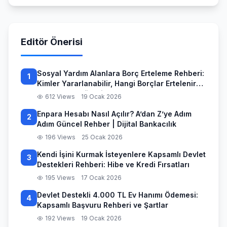
Editör Önerisi
Sosyal Yardım Alanlara Borç Erteleme Rehberi:
1
Kimler Yararlanabilir, Hangi Borçlar Ertelenir
ve Başvuru Süreci
612 Views
19 Ocak 2026
Enpara Hesabı Nasıl Açılır? A’dan Z’ye Adım
2
Adım Güncel Rehber | Dijital Bankacılık
196 Views
25 Ocak 2026
Kendi İşini Kurmak İsteyenlere Kapsamlı Devlet
3
Destekleri Rehberi: Hibe ve Kredi Fırsatları
195 Views
17 Ocak 2026
Devlet Destekli 4.000 TL Ev Hanımı Ödemesi:
4
Kapsamlı Başvuru Rehberi ve Şartlar
192 Views
19 Ocak 2026