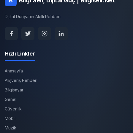
B
Bilgi Seli, Dijital Güç | Bilgiseli.Net
Dijital Dünyanın Akıllı Rehberi
Hızlı Linkler
Anasayfa
Alışveriş Rehberi
Bilgisayar
Genel
Güvenlik
Mobil
Müzik