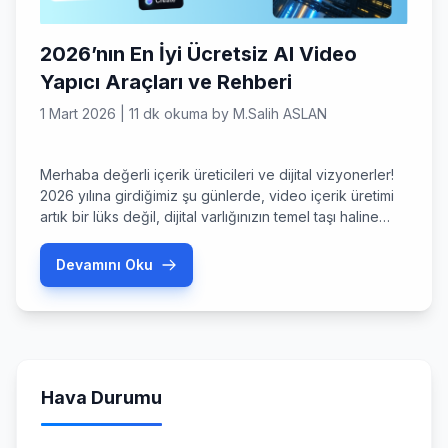
2026’nın En İyi Ücretsiz AI Video
Yapıcı Araçları ve Rehberi
1 Mart 2026
|
11 dk okuma
by
M.Salih ASLAN
Merhaba değerli içerik üreticileri ve dijital vizyonerler!
2026 yılına girdiğimiz şu günlerde, video içerik üretimi
artık bir lüks değil, dijital varlığınızın temel taşı haline
geldi. Eskiden saatler süren kurgu süreçlerini, bugün
sadece birkaç saniye içinde bir ücretsiz AI video yapıcı
Devamını Oku
kullanarak halledebiliyoruz. Peki, Mart 2026 itibarıyla
hangi araçlar gerçekten işe yarıyor? Hangileri bütçenizi
sarsmadan size […]
Hava Durumu