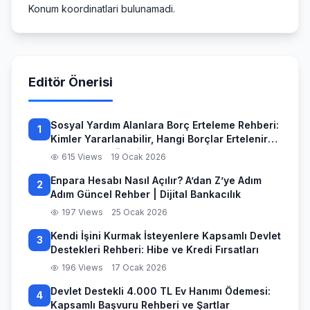
Konum koordinatlari bulunamadi.
Editör Önerisi
Sosyal Yardım Alanlara Borç Erteleme Rehberi:
1
Kimler Yararlanabilir, Hangi Borçlar Ertelenir
ve Başvuru Süreci
615 Views
19 Ocak 2026
Enpara Hesabı Nasıl Açılır? A’dan Z’ye Adım
2
Adım Güncel Rehber | Dijital Bankacılık
197 Views
25 Ocak 2026
Kendi İşini Kurmak İsteyenlere Kapsamlı Devlet
3
Destekleri Rehberi: Hibe ve Kredi Fırsatları
196 Views
17 Ocak 2026
Devlet Destekli 4.000 TL Ev Hanımı Ödemesi:
4
Kapsamlı Başvuru Rehberi ve Şartlar