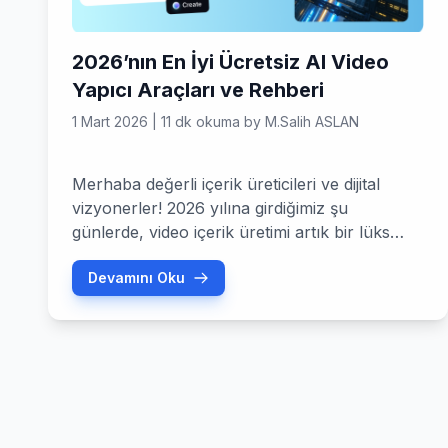
2026’nın En İyi Ücretsiz AI Video
Yapıcı Araçları ve Rehberi
1 Mart 2026
|
11 dk okuma
by
M.Salih ASLAN
Merhaba değerli içerik üreticileri ve dijital
vizyonerler! 2026 yılına girdiğimiz şu
günlerde, video içerik üretimi artık bir lüks
değil, dijital varlığınızın temel taşı haline geldi.
Devamını Oku
Eskiden saatler süren kurgu süreçlerini,
bugün sadece birkaç saniye içinde bir ücretsiz
AI video yapıcı kullanarak halledebiliyoruz.
Peki, Mart 2026 itibarıyla hangi araçlar
gerçekten işe yarıyor? Hangileri bütçenizi
sarsmadan size […]