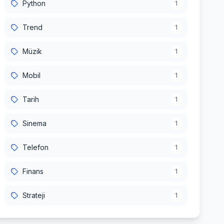
Python
1
Trend
1
Müzik
1
Mobil
1
Tarih
1
Sinema
1
Telefon
1
Finans
1
Strateji
1