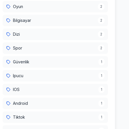
Oyun
2
Bilgisayar
2
Dizi
2
Spor
2
Güvenlik
1
Ipucu
1
IOS
1
Android
1
Tiktok
1