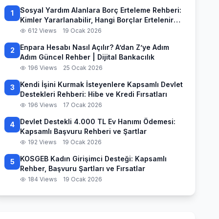
Sosyal Yardım Alanlara Borç Erteleme Rehberi:
1
Kimler Yararlanabilir, Hangi Borçlar Ertelenir
ve Başvuru Süreci
612 Views
19 Ocak 2026
Enpara Hesabı Nasıl Açılır? A’dan Z’ye Adım
2
Adım Güncel Rehber | Dijital Bankacılık
196 Views
25 Ocak 2026
Kendi İşini Kurmak İsteyenlere Kapsamlı Devlet
3
Destekleri Rehberi: Hibe ve Kredi Fırsatları
196 Views
17 Ocak 2026
Devlet Destekli 4.000 TL Ev Hanımı Ödemesi:
4
Kapsamlı Başvuru Rehberi ve Şartlar
192 Views
19 Ocak 2026
KOSGEB Kadın Girişimci Desteği: Kapsamlı
5
Rehber, Başvuru Şartları ve Fırsatlar
184 Views
19 Ocak 2026