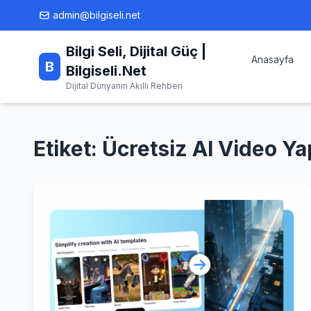
Skip
admin@bilgiseli.net
to
content
Bilgi Seli, Dijital Güç |
Anasayfa
B
Bilgiseli.Net
Dijital Dünyanın Akıllı Rehberi
Etiket:
Ücretsiz AI Video Ya