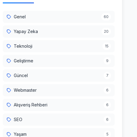
Genel
60
Yapay Zeka
20
Teknoloji
15
Geliştirme
9
Güncel
7
Webmaster
6
Alışveriş Rehberi
6
SEO
6
Yaşam
5