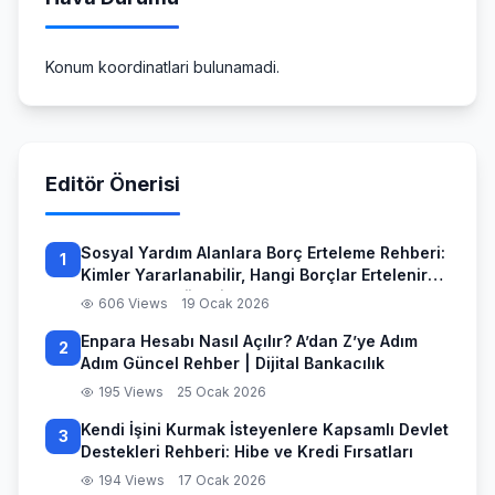
Konum koordinatlari bulunamadi.
Editör Önerisi
Sosyal Yardım Alanlara Borç Erteleme Rehberi:
1
Kimler Yararlanabilir, Hangi Borçlar Ertelenir
ve Başvuru Süreci
606 Views
19 Ocak 2026
Enpara Hesabı Nasıl Açılır? A’dan Z’ye Adım
2
Adım Güncel Rehber | Dijital Bankacılık
195 Views
25 Ocak 2026
Kendi İşini Kurmak İsteyenlere Kapsamlı Devlet
3
Destekleri Rehberi: Hibe ve Kredi Fırsatları
194 Views
17 Ocak 2026