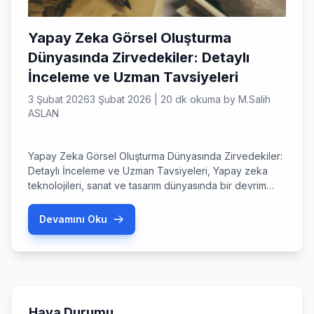
Yapay Zeka Görsel Oluşturma
Dünyasında Zirvedekiler: Detaylı
İnceleme ve Uzman Tavsiyeleri
3 Şubat 2026
3 Şubat 2026
|
20 dk okuma
by
M.Salih
ASLAN
Yapay Zeka Görsel Oluşturma Dünyasında Zirvedekiler:
Detaylı İnceleme ve Uzman Tavsiyeleri, Yapay zeka
teknolojileri, sanat ve tasarım dünyasında bir devrim
yaratıyor. Geleneksel görsel üretim süreçlerini kökten
değiştiren yapay zeka görsel oluşturma araçları,
Devamını Oku
saniyeler içinde akıllara durgunluk veren görseller
üretme kapasitesi sunuyor. Giriş: Görsel Yaratıcılığın Yeni
Çağına Hoş Geldiniz Yapay zeka teknolojileri, sanat ve
tasarım dünyasında […]
Hava Durumu