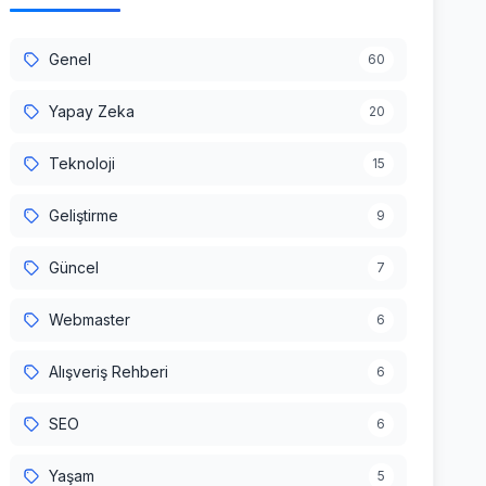
Genel
60
Yapay Zeka
20
Teknoloji
15
Geliştirme
9
Güncel
7
Webmaster
6
Alışveriş Rehberi
6
SEO
6
Yaşam
5