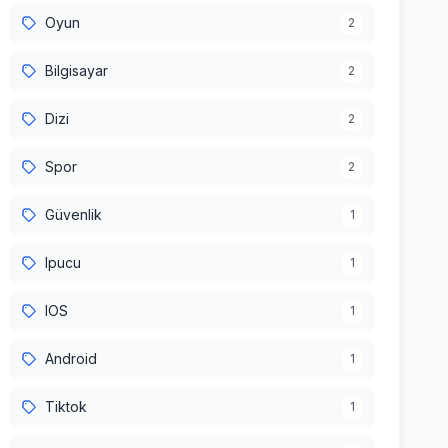
Oyun
2
Bilgisayar
2
Dizi
2
Spor
2
Güvenlik
1
Ipucu
1
IOS
1
Android
1
Tiktok
1