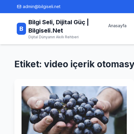
Skip
admin@bilgiseli.net
to
content
Bilgi Seli, Dijital Güç |
Anasayfa
B
Bilgiseli.Net
Dijital Dünyanın Akıllı Rehberi
Etiket:
video içerik otomas