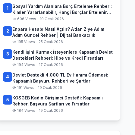
Sosyal Yardım Alanlara Borç Erteleme Rehberi:
1
Kimler Yararlanabilir, Hangi Borçlar Ertelenir
ve Başvuru Süreci
606 Views
19 Ocak 2026
Enpara Hesabı Nasıl Açılır? A’dan Z’ye Adım
2
Adım Güncel Rehber | Dijital Bankacılık
195 Views
25 Ocak 2026
Kendi İşini Kurmak İsteyenlere Kapsamlı Devlet
3
Destekleri Rehberi: Hibe ve Kredi Fırsatları
194 Views
17 Ocak 2026
Devlet Destekli 4.000 TL Ev Hanımı Ödemesi:
4
Kapsamlı Başvuru Rehberi ve Şartlar
191 Views
19 Ocak 2026
KOSGEB Kadın Girişimci Desteği: Kapsamlı
5
Rehber, Başvuru Şartları ve Fırsatlar
184 Views
19 Ocak 2026