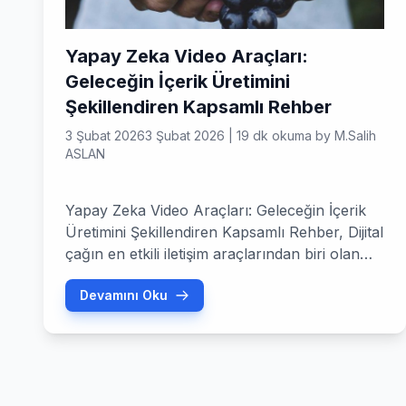
Yapay Zeka Video Araçları:
Geleceğin İçerik Üretimini
Şekillendiren Kapsamlı Rehber
3 Şubat 2026
3 Şubat 2026
|
19 dk okuma
by
M.Salih
ASLAN
Yapay Zeka Video Araçları: Geleceğin İçerik
Üretimini Şekillendiren Kapsamlı Rehber, Dijital
çağın en etkili iletişim araçlarından biri olan
video, son yıllarda eşi benzeri görülmemiş bir
Devamını Oku
yükseliş yaşadı. Sosyal medya
platformlarından e-ticaret sitelerine, eğitim
kurumlarından kurumsal iletişim kanallarına
kadar her alanda video içeriği, hedef kitleyle
etkileşim kurmanın ve mesajları aktarmanın