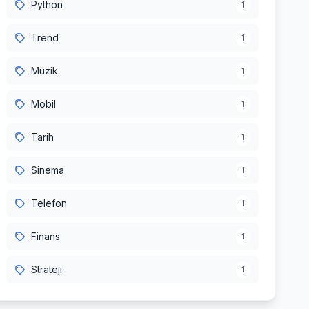
Python
1
Trend
1
Müzik
1
Mobil
1
Tarih
1
Sinema
1
Telefon
1
Finans
1
Strateji
1