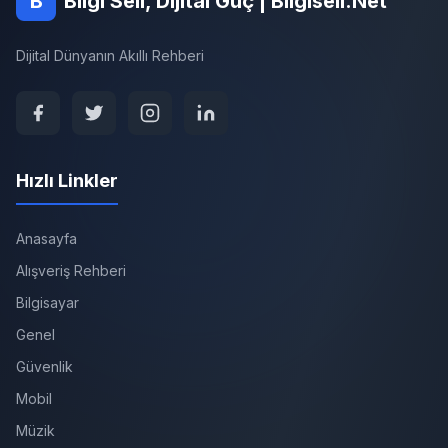
B
Bilgi Seli, Dijital Güç | Bilgiseli.Net
Dijital Dünyanın Akıllı Rehberi
Hızlı Linkler
Anasayfa
Alışveriş Rehberi
Bilgisayar
Genel
Güvenlik
Mobil
Müzik