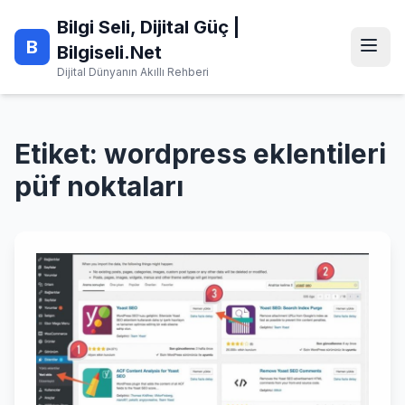
Skip
Bilgi Seli, Dijital Güç |
to
B
content
Bilgiseli.Net
Dijital Dünyanın Akıllı Rehberi
Etiket:
wordpress eklentileri
püf noktaları