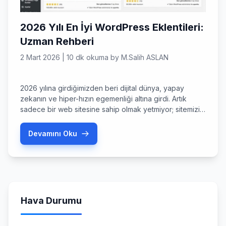
2026 Yılı En İyi WordPress Eklentileri:
Uzman Rehberi
2 Mart 2026
|
10 dk okuma
by
M.Salih ASLAN
2026 yılına girdiğimizden beri dijital dünya, yapay
zekanın ve hiper-hızın egemenliği altına girdi. Artık
sadece bir web sitesine sahip olmak yetmiyor; sitemizin
akıllı, kullanıcıyla etkileşime giren ve saniyeler içinde
değil, milisaniyeler içinde tepki veren bir yapıda olması
Devamını Oku
şart. Peki, Mart 2026 itibarıyla hangi wordpress
eklentileri sitenizi rakiplerinizin bir adım önüne
taşıyacak? Bu rehberde, sadece popüler […]
Hava Durumu