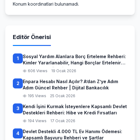
Konum koordinatlari bulunamadi.
Editör Önerisi
Sosyal Yardım Alanlara Borç Erteleme Rehberi:
1
Kimler Yararlanabilir, Hangi Borçlar Ertelenir
ve Başvuru Süreci
606 Views
19 Ocak 2026
Enpara Hesabı Nasıl Açılır? A’dan Z’ye Adım
2
Adım Güncel Rehber | Dijital Bankacılık
195 Views
25 Ocak 2026
Kendi İşini Kurmak İsteyenlere Kapsamlı Devlet
3
Destekleri Rehberi: Hibe ve Kredi Fırsatları
194 Views
17 Ocak 2026
Devlet Destekli 4.000 TL Ev Hanımı Ödemesi:
4
Kapsamlı Başvuru Rehberi ve Şartlar