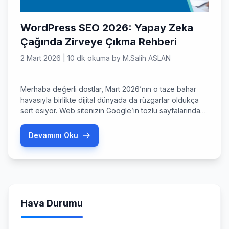
WordPress SEO 2026: Yapay Zeka
Çağında Zirveye Çıkma Rehberi
2 Mart 2026
|
10 dk okuma
by
M.Salih ASLAN
Merhaba değerli dostlar, Mart 2026’nın o taze bahar
havasıyla birlikte dijital dünyada da rüzgarlar oldukça
sert esiyor. Web sitenizin Google’ın tozlu sayfalarında
kaybolmasını istemiyorsanız, WordPress Seo 2026
dinamiklerine ayak uydurmanız artık bir seçenek değil,
Devamını Oku
zorunluluk haline geldi. Hatırlarsanız, birkaç yıl önce
sadece anahtar kelime doldurarak sonuç alabiliyorduk;
ancak bugün, 2026 yılında, arama motorları artık birer
[…]
Hava Durumu