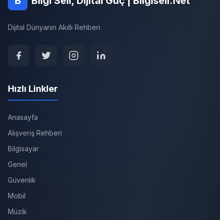
B
Bilgi Seli, Dijital Güç | Bilgiseli.Net
Dijital Dünyanın Akıllı Rehberi
Hızlı Linkler
Anasayfa
Alışveriş Rehberi
Bilgisayar
Genel
Güvenlik
Mobil
Müzik