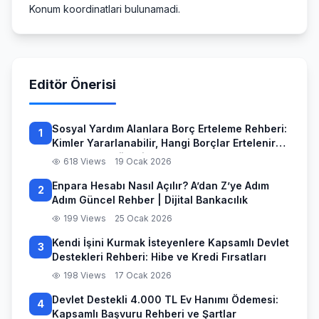
Konum koordinatlari bulunamadi.
Editör Önerisi
Sosyal Yardım Alanlara Borç Erteleme Rehberi:
1
Kimler Yararlanabilir, Hangi Borçlar Ertelenir
ve Başvuru Süreci
618 Views
19 Ocak 2026
Enpara Hesabı Nasıl Açılır? A’dan Z’ye Adım
2
Adım Güncel Rehber | Dijital Bankacılık
199 Views
25 Ocak 2026
Kendi İşini Kurmak İsteyenlere Kapsamlı Devlet
3
Destekleri Rehberi: Hibe ve Kredi Fırsatları
198 Views
17 Ocak 2026
Devlet Destekli 4.000 TL Ev Hanımı Ödemesi:
4
Kapsamlı Başvuru Rehberi ve Şartlar