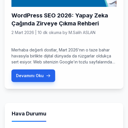
WordPress SEO 2026: Yapay Zeka
Çağında Zirveye Çıkma Rehberi
2 Mart 2026
|
10 dk okuma
by
M.Salih ASLAN
Merhaba değerli dostlar, Mart 2026’nın o taze bahar
havasıyla birlikte dijital dünyada da rüzgarlar oldukça
sert esiyor. Web sitenizin Google’ın tozlu sayfalarında
kaybolmasını istemiyorsanız, WordPress Seo 2026
dinamiklerine ayak uydurmanız artık bir seçenek değil,
Devamını Oku
zorunluluk haline geldi. Hatırlarsanız, birkaç yıl önce
sadece anahtar kelime doldurarak sonuç alabiliyorduk;
ancak bugün, 2026 yılında, arama motorları artık birer
[…]
Hava Durumu