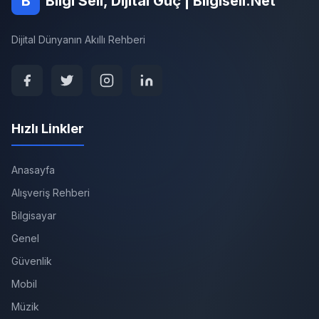
B
Bilgi Seli, Dijital Güç | Bilgiseli.Net
Dijital Dünyanın Akıllı Rehberi
Hızlı Linkler
Anasayfa
Alışveriş Rehberi
Bilgisayar
Genel
Güvenlik
Mobil
Müzik