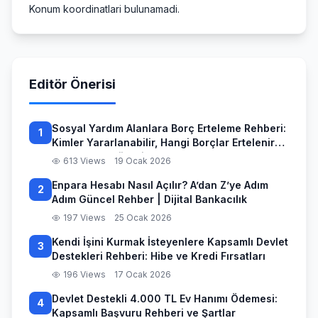
Konum koordinatlari bulunamadi.
Editör Önerisi
Sosyal Yardım Alanlara Borç Erteleme Rehberi:
1
Kimler Yararlanabilir, Hangi Borçlar Ertelenir
ve Başvuru Süreci
613 Views
19 Ocak 2026
Enpara Hesabı Nasıl Açılır? A’dan Z’ye Adım
2
Adım Güncel Rehber | Dijital Bankacılık
197 Views
25 Ocak 2026
Kendi İşini Kurmak İsteyenlere Kapsamlı Devlet
3
Destekleri Rehberi: Hibe ve Kredi Fırsatları
196 Views
17 Ocak 2026
Devlet Destekli 4.000 TL Ev Hanımı Ödemesi:
4
Kapsamlı Başvuru Rehberi ve Şartlar