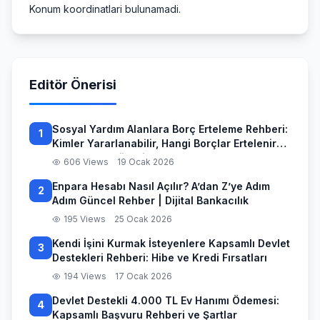
Konum koordinatlari bulunamadi.
Editör Önerisi
Sosyal Yardım Alanlara Borç Erteleme Rehberi:
1
Kimler Yararlanabilir, Hangi Borçlar Ertelenir
ve Başvuru Süreci
606 Views
19 Ocak 2026
Enpara Hesabı Nasıl Açılır? A’dan Z’ye Adım
2
Adım Güncel Rehber | Dijital Bankacılık
195 Views
25 Ocak 2026
Kendi İşini Kurmak İsteyenlere Kapsamlı Devlet
3
Destekleri Rehberi: Hibe ve Kredi Fırsatları
194 Views
17 Ocak 2026
Devlet Destekli 4.000 TL Ev Hanımı Ödemesi:
4
Kapsamlı Başvuru Rehberi ve Şartlar