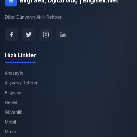
B
Bilgi Seli, Dijital Güç | Bilgiseli.Net
Dijital Dünyanın Akıllı Rehberi
Hızlı Linkler
Anasayfa
Alışveriş Rehberi
Bilgisayar
Genel
Güvenlik
Mobil
Müzik