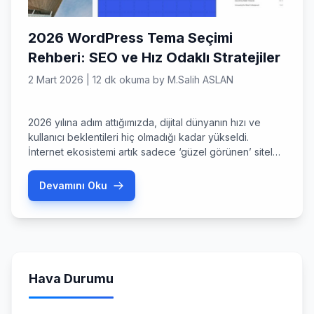
2026 WordPress Tema Seçimi
Rehberi: SEO ve Hız Odaklı Stratejiler
2 Mart 2026
|
12 dk okuma
by
M.Salih ASLAN
2026 yılına adım attığımızda, dijital dünyanın hızı ve
kullanıcı beklentileri hiç olmadığı kadar yükseldi.
İnternet ekosistemi artık sadece ‘güzel görünen’ siteleri
değil, aynı zamanda ışık hızında açılan ve yapay zeka
algoritmalarıyla tam uyumlu çalışan yapıları
Devamını Oku
ödüllendiriyor. Bu noktada, bir web sitesinin temel taşı
olan wordpress tema seçimi, dijital başarınızın ya
anahtarı ya da en büyük […]
Hava Durumu