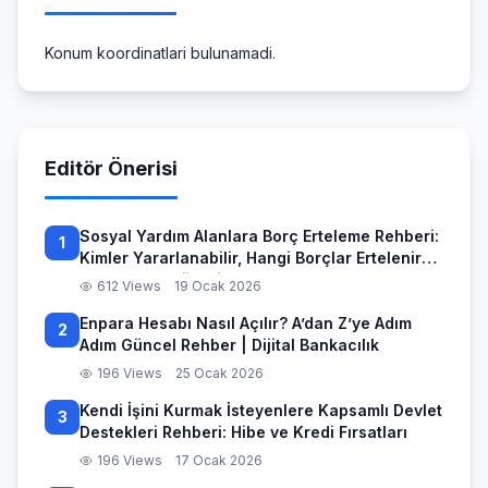
Konum koordinatlari bulunamadi.
Editör Önerisi
Sosyal Yardım Alanlara Borç Erteleme Rehberi:
1
Kimler Yararlanabilir, Hangi Borçlar Ertelenir
ve Başvuru Süreci
612 Views
19 Ocak 2026
Enpara Hesabı Nasıl Açılır? A’dan Z’ye Adım
2
Adım Güncel Rehber | Dijital Bankacılık
196 Views
25 Ocak 2026
Kendi İşini Kurmak İsteyenlere Kapsamlı Devlet
3
Destekleri Rehberi: Hibe ve Kredi Fırsatları
196 Views
17 Ocak 2026