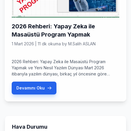
2026 Rehberi: Yapay Zeka ile
Masaüstü Program Yapmak
1 Mart 2026
|
11 dk okuma
by
M.Salih ASLAN
2026 Rehberi: Yapay Zeka ile Masaüstü Program
Yapmak ve Yeni Nesil Yazılım Dünyası Mart 2026
itibarıyla yazılım dünyası, birkaç yıl öncesine göre
tanınmaz bir halde. Artık bir fikir sahibi olmakla o fikri
çalışan bir yazılıma dönüştürmek arasındaki mesafe
Devamını Oku
sadece birkaç saniyeye indi. Hepimiz merak ediyoruz:
Yapay zeka ile masaüstü program yapmak için derin
matematik bilgisine […]
Hava Durumu