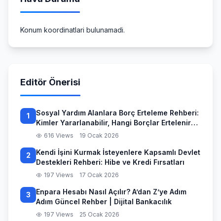
Konum koordinatlari bulunamadi.
Editör Önerisi
Sosyal Yardım Alanlara Borç Erteleme Rehberi:
1
Kimler Yararlanabilir, Hangi Borçlar Ertelenir
ve Başvuru Süreci
616 Views
19 Ocak 2026
Kendi İşini Kurmak İsteyenlere Kapsamlı Devlet
2
Destekleri Rehberi: Hibe ve Kredi Fırsatları
197 Views
17 Ocak 2026
Enpara Hesabı Nasıl Açılır? A’dan Z’ye Adım
3
Adım Güncel Rehber | Dijital Bankacılık
197 Views
25 Ocak 2026