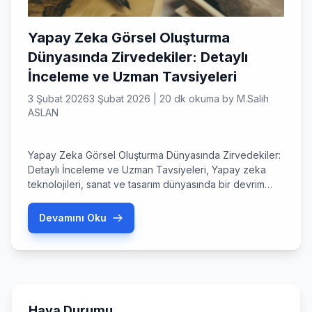
Yapay Zeka Görsel Oluşturma
Dünyasında Zirvedekiler: Detaylı
İnceleme ve Uzman Tavsiyeleri
3 Şubat 2026
3 Şubat 2026
|
20 dk okuma
by
M.Salih
ASLAN
Yapay Zeka Görsel Oluşturma Dünyasında Zirvedekiler:
Detaylı İnceleme ve Uzman Tavsiyeleri, Yapay zeka
teknolojileri, sanat ve tasarım dünyasında bir devrim
yaratıyor. Geleneksel görsel üretim süreçlerini kökten
değiştiren yapay zeka görsel oluşturma araçları,
Devamını Oku
saniyeler içinde akıllara durgunluk veren görseller
üretme kapasitesi sunuyor. Giriş: Görsel Yaratıcılığın Yeni
Çağına Hoş Geldiniz Yapay zeka teknolojileri, sanat ve
tasarım dünyasında […]
Hava Durumu