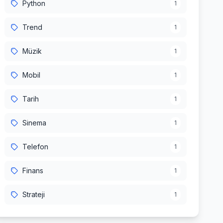
Python
1
Trend
1
Müzik
1
Mobil
1
Tarih
1
Sinema
1
Telefon
1
Finans
1
Strateji
1