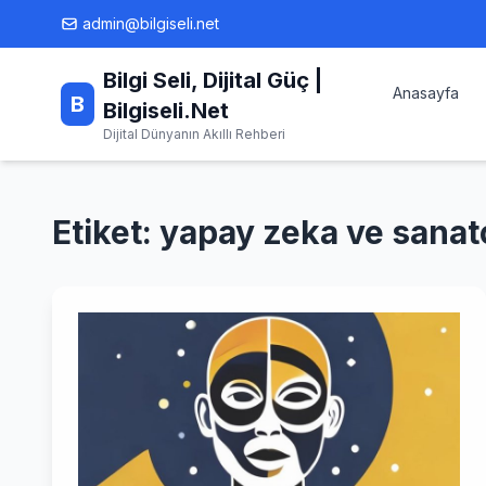
Skip
admin@bilgiseli.net
to
content
Bilgi Seli, Dijital Güç |
Anasayfa
B
Bilgiseli.Net
Dijital Dünyanın Akıllı Rehberi
Etiket:
yapay zeka ve sanatç