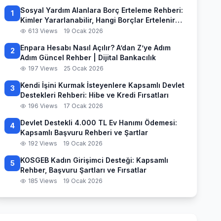
Sosyal Yardım Alanlara Borç Erteleme Rehberi:
1
Kimler Yararlanabilir, Hangi Borçlar Ertelenir
ve Başvuru Süreci
613 Views
19 Ocak 2026
Enpara Hesabı Nasıl Açılır? A’dan Z’ye Adım
2
Adım Güncel Rehber | Dijital Bankacılık
197 Views
25 Ocak 2026
Kendi İşini Kurmak İsteyenlere Kapsamlı Devlet
3
Destekleri Rehberi: Hibe ve Kredi Fırsatları
196 Views
17 Ocak 2026
Devlet Destekli 4.000 TL Ev Hanımı Ödemesi:
4
Kapsamlı Başvuru Rehberi ve Şartlar
192 Views
19 Ocak 2026
KOSGEB Kadın Girişimci Desteği: Kapsamlı
5
Rehber, Başvuru Şartları ve Fırsatlar
185 Views
19 Ocak 2026