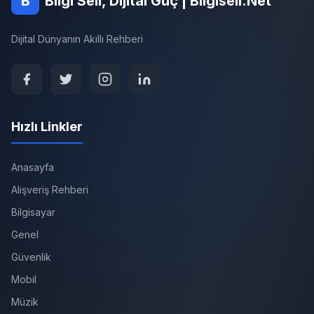
B
Bilgi Seli, Dijital Güç | Bilgiseli.Net
Dijital Dünyanın Akıllı Rehberi
Hızlı Linkler
Anasayfa
Alışveriş Rehberi
Bilgisayar
Genel
Güvenlik
Mobil
Müzik