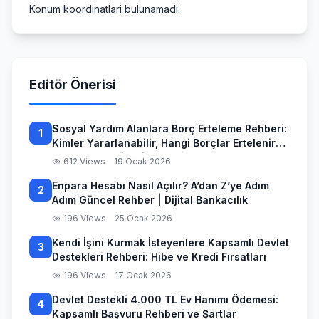
Konum koordinatlari bulunamadi.
Editör Önerisi
Sosyal Yardım Alanlara Borç Erteleme Rehberi:
1
Kimler Yararlanabilir, Hangi Borçlar Ertelenir
ve Başvuru Süreci
612 Views
19 Ocak 2026
Enpara Hesabı Nasıl Açılır? A’dan Z’ye Adım
2
Adım Güncel Rehber | Dijital Bankacılık
196 Views
25 Ocak 2026
Kendi İşini Kurmak İsteyenlere Kapsamlı Devlet
3
Destekleri Rehberi: Hibe ve Kredi Fırsatları
196 Views
17 Ocak 2026
Devlet Destekli 4.000 TL Ev Hanımı Ödemesi:
4
Kapsamlı Başvuru Rehberi ve Şartlar