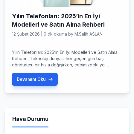
Yılın Telefonları: 2025’in En İyi
Modelleri ve Satın Alma Rehberi
12 Şubat 2026
|
9 dk okuma
by
M.Salih ASLAN
Yılın Telefonları: 2025’in En İyi Modelleri ve Satın Alma
Rehberi, Teknoloji dünyası her geçen gün baş
döndürücü bir hızla değişirken, cebimizdeki yol
arkadaşımızı seçmek hiç bu kadar zor ama bir o kadar
da heyecan verici olmamıştı. Yılın telefonları listesine
Devamını Oku
baktığımızda, artık sadece işlemci hızlarının değil, yapay
zekanın, sürdürülebilirliğin ve yaratıcı kamera
özelliklerinin ön plana çıktığını […]
Hava Durumu