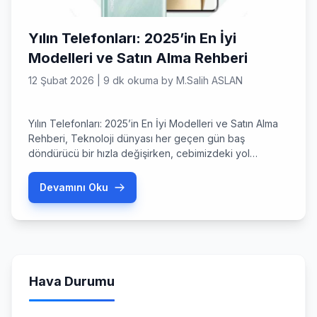
Yılın Telefonları: 2025’in En İyi
Modelleri ve Satın Alma Rehberi
12 Şubat 2026
|
9 dk okuma
by
M.Salih ASLAN
Yılın Telefonları: 2025’in En İyi Modelleri ve Satın Alma
Rehberi, Teknoloji dünyası her geçen gün baş
döndürücü bir hızla değişirken, cebimizdeki yol
arkadaşımızı seçmek hiç bu kadar zor ama bir o kadar
da heyecan verici olmamıştı. Yılın telefonları listesine
Devamını Oku
baktığımızda, artık sadece işlemci hızlarının değil, yapay
zekanın, sürdürülebilirliğin ve yaratıcı kamera
özelliklerinin ön plana çıktığını […]
Hava Durumu