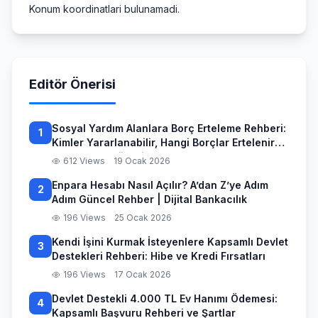
Konum koordinatlari bulunamadi.
Editör Önerisi
Sosyal Yardım Alanlara Borç Erteleme Rehberi:
1
Kimler Yararlanabilir, Hangi Borçlar Ertelenir
ve Başvuru Süreci
612 Views
19 Ocak 2026
Enpara Hesabı Nasıl Açılır? A’dan Z’ye Adım
2
Adım Güncel Rehber | Dijital Bankacılık
196 Views
25 Ocak 2026
Kendi İşini Kurmak İsteyenlere Kapsamlı Devlet
3
Destekleri Rehberi: Hibe ve Kredi Fırsatları
196 Views
17 Ocak 2026
Devlet Destekli 4.000 TL Ev Hanımı Ödemesi:
4
Kapsamlı Başvuru Rehberi ve Şartlar