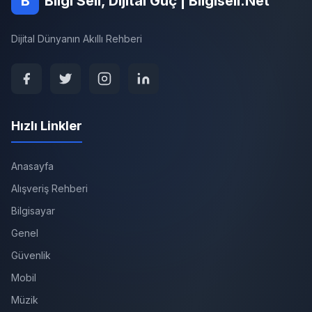
B
Bilgi Seli, Dijital Güç | Bilgiseli.Net
Dijital Dünyanın Akıllı Rehberi
Hızlı Linkler
Anasayfa
Alışveriş Rehberi
Bilgisayar
Genel
Güvenlik
Mobil
Müzik