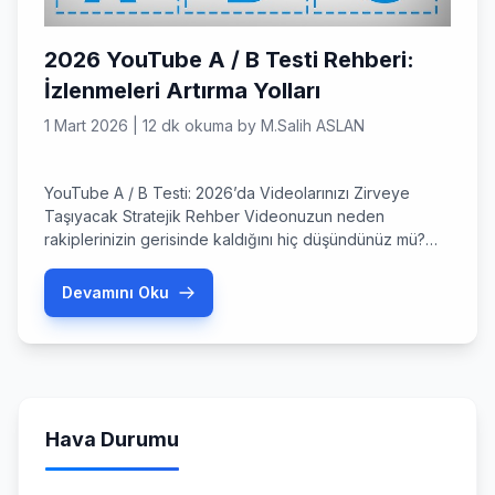
2026 YouTube A / B Testi Rehberi:
İzlenmeleri Artırma Yolları
1 Mart 2026
|
12 dk okuma
by
M.Salih ASLAN
YouTube A / B Testi: 2026’da Videolarınızı Zirveye
Taşıyacak Stratejik Rehber Videonuzun neden
rakiplerinizin gerisinde kaldığını hiç düşündünüz mü?
Belki de harika bir içeriğiniz var ancak o ‘tıklatacak’
sihirli dokunuşu henüz bulamadınız. YouTube A / B
Devamını Oku
Testi, tam da bu noktada devreye girerek tahmin
yürütmeyi bırakmanızı ve verilere güvenmenizi sağlıyor.
Mart 2026 itibarıyla, içerik üreticileri […]
Hava Durumu