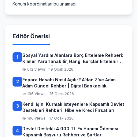
Konum koordinatlari bulunamadi.
Editör Önerisi
Sosyal Yardım Alanlara Borç Erteleme Rehberi:
1
Kimler Yararlanabilir, Hangi Borçlar Ertelenir
ve Başvuru Süreci
612 Views
19 Ocak 2026
Enpara Hesabı Nasıl Açılır? A’dan Z’ye Adım
2
Adım Güncel Rehber | Dijital Bankacılık
196 Views
25 Ocak 2026
Kendi İşini Kurmak İsteyenlere Kapsamlı Devlet
3
Destekleri Rehberi: Hibe ve Kredi Fırsatları
196 Views
17 Ocak 2026
Devlet Destekli 4.000 TL Ev Hanımı Ödemesi:
4
Kapsamlı Başvuru Rehberi ve Şartlar