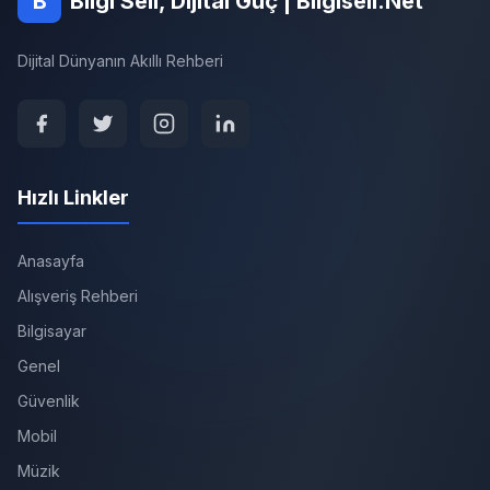
B
Bilgi Seli, Dijital Güç | Bilgiseli.Net
Dijital Dünyanın Akıllı Rehberi
Hızlı Linkler
Anasayfa
Alışveriş Rehberi
Bilgisayar
Genel
Güvenlik
Mobil
Müzik