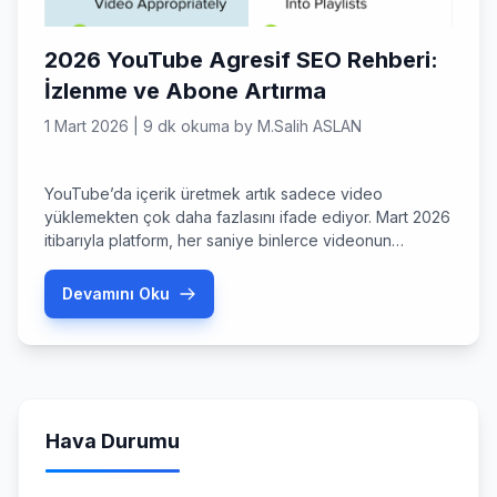
2026 YouTube Agresif SEO Rehberi:
İzlenme ve Abone Artırma
1 Mart 2026
|
9 dk okuma
by
M.Salih ASLAN
YouTube’da içerik üretmek artık sadece video
yüklemekten çok daha fazlasını ifade ediyor. Mart 2026
itibarıyla platform, her saniye binlerce videonun
yüklendiği, yapay zekanın arama sonuçlarını domine
ettiği devasa bir ekosisteme dönüştü. Peki, bu
Devamını Oku
kalabalıkta nasıl fark edileceksiniz? İşte tam bu noktada
youtube agresif seo kavramı devreye giriyor.
Geleneksel yöntemlerin yetersiz kaldığı, algoritmaların
saniyeler içinde karar […]
Hava Durumu