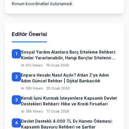
Konum koordinatlari bulunamadi.
Editör Önerisi
Sosyal Yardım Alanlara Borç Erteleme Rehberi:
1
Kimler Yararlanabilir, Hangi Borçlar Ertelenir
ve Başvuru Süreci
612 Views
19 Ocak 2026
Enpara Hesabı Nasıl Açılır? A’dan Z’ye Adım
2
Adım Güncel Rehber | Dijital Bankacılık
196 Views
25 Ocak 2026
Kendi İşini Kurmak İsteyenlere Kapsamlı Devlet
3
Destekleri Rehberi: Hibe ve Kredi Fırsatları
196 Views
17 Ocak 2026
Devlet Destekli 4.000 TL Ev Hanımı Ödemesi:
4
Kapsamlı Başvuru Rehberi ve Şartlar