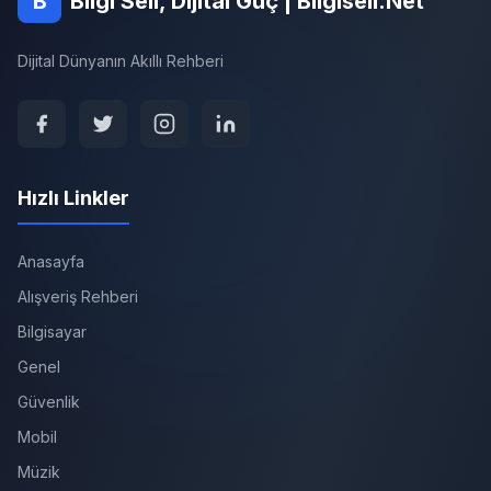
B
Bilgi Seli, Dijital Güç | Bilgiseli.Net
Dijital Dünyanın Akıllı Rehberi
Hızlı Linkler
Anasayfa
Alışveriş Rehberi
Bilgisayar
Genel
Güvenlik
Mobil
Müzik