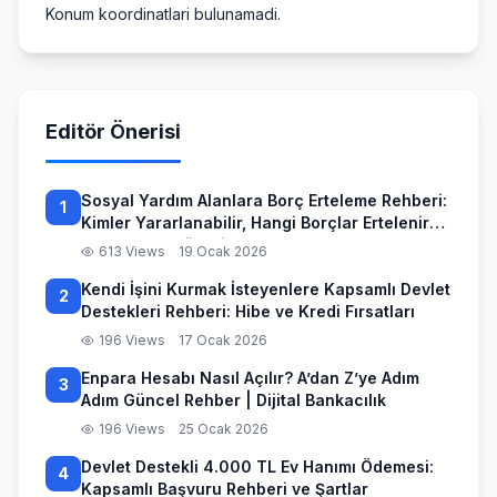
Konum koordinatlari bulunamadi.
Editör Önerisi
Sosyal Yardım Alanlara Borç Erteleme Rehberi:
1
Kimler Yararlanabilir, Hangi Borçlar Ertelenir
ve Başvuru Süreci
613 Views
19 Ocak 2026
Kendi İşini Kurmak İsteyenlere Kapsamlı Devlet
2
Destekleri Rehberi: Hibe ve Kredi Fırsatları
196 Views
17 Ocak 2026
Enpara Hesabı Nasıl Açılır? A’dan Z’ye Adım
3
Adım Güncel Rehber | Dijital Bankacılık
196 Views
25 Ocak 2026
Devlet Destekli 4.000 TL Ev Hanımı Ödemesi:
4
Kapsamlı Başvuru Rehberi ve Şartlar