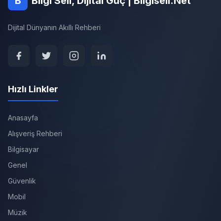
B
Bilgi Seli, Dijital Güç | Bilgiseli.Net
Dijital Dünyanın Akıllı Rehberi
Hızlı Linkler
Anasayfa
Alışveriş Rehberi
Bilgisayar
Genel
Güvenlik
Mobil
Müzik