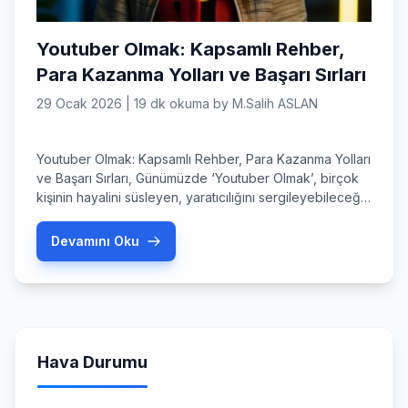
Youtuber Olmak: Kapsamlı Rehber,
Para Kazanma Yolları ve Başarı Sırları
29 Ocak 2026
|
19 dk okuma
by
M.Salih ASLAN
Youtuber Olmak: Kapsamlı Rehber, Para Kazanma Yolları
ve Başarı Sırları, Günümüzde ‘Youtuber Olmak’, birçok
kişinin hayalini süsleyen, yaratıcılığını sergileyebileceği
ve aynı zamanda gelir elde edebileceği cazip bir
kariyer seçeneği haline geldi. Geleneksel medya
Devamını Oku
kanallarının ötesine geçerek kendi kitlesini oluşturan
içerik üreticileri, dijital ekonominin önemli bir parçası
haline geldi. Youtuber Olmak: Dijital Dünyada Kapsamlı
Kariyer Rehberi […]
Hava Durumu