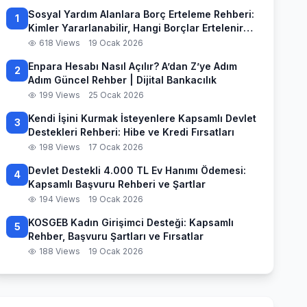
Sosyal Yardım Alanlara Borç Erteleme Rehberi:
1
Kimler Yararlanabilir, Hangi Borçlar Ertelenir
ve Başvuru Süreci
618 Views
19 Ocak 2026
Enpara Hesabı Nasıl Açılır? A’dan Z’ye Adım
2
Adım Güncel Rehber | Dijital Bankacılık
199 Views
25 Ocak 2026
Kendi İşini Kurmak İsteyenlere Kapsamlı Devlet
3
Destekleri Rehberi: Hibe ve Kredi Fırsatları
198 Views
17 Ocak 2026
Devlet Destekli 4.000 TL Ev Hanımı Ödemesi:
4
Kapsamlı Başvuru Rehberi ve Şartlar
194 Views
19 Ocak 2026
KOSGEB Kadın Girişimci Desteği: Kapsamlı
5
Rehber, Başvuru Şartları ve Fırsatlar
188 Views
19 Ocak 2026