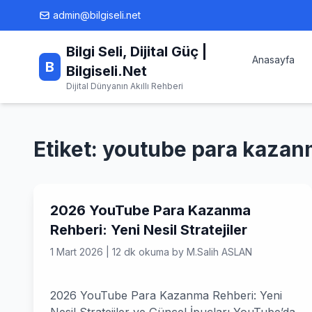
Skip
admin@bilgiseli.net
to
content
Bilgi Seli, Dijital Güç |
Anasayfa
B
Bilgiseli.Net
Dijital Dünyanın Akıllı Rehberi
Etiket:
youtube para kazanma
2026 YouTube Para Kazanma
Rehberi: Yeni Nesil Stratejiler
1 Mart 2026
|
12 dk okuma
by
M.Salih ASLAN
2026 YouTube Para Kazanma Rehberi: Yeni