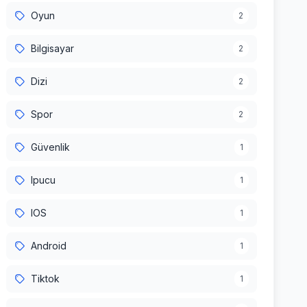
Oyun
2
Bilgisayar
2
Dizi
2
Spor
2
Güvenlik
1
Ipucu
1
IOS
1
Android
1
Tiktok
1