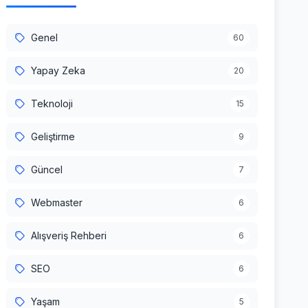
Genel
60
Yapay Zeka
20
Teknoloji
15
Geliştirme
9
Güncel
7
Webmaster
6
Alışveriş Rehberi
6
SEO
6
Yaşam
5