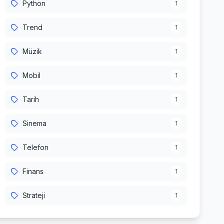
Python
1
Trend
1
Müzik
1
Mobil
1
Tarih
1
Sinema
1
Telefon
1
Finans
1
Strateji
1