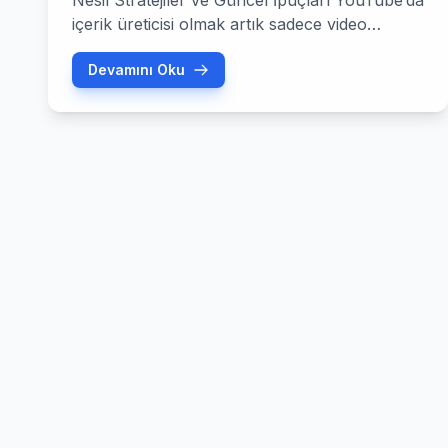
Nesil Stratejiler ve Güncel İpuçları YouTube’da
içerik üreticisi olmak artık sadece video
yüklemekten çok daha fazlasını ifade ediyor;
Devamını Oku
bugün bir dijital ekosistem yönetiyoruz. 2026
yılında youtube para kazanma süreçleri,
yapay zekanın (AI) tam entegrasyonu ve
izleyici etkileşiminin yeni boyutlar
kazanmasıyla bambaşka bir noktaya evrildi.
Peki, bu yıl değişen algoritmalar […]