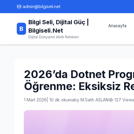
Skip
admin@bilgiseli.net
to
content
Bilgi Seli, Dijital Güç |
Anasayfa
B
Bilgiseli.Net
Dijital Dünyanın Akıllı Rehberi
2026’da Dotnet Prog
Öğrenme: Eksiksiz R
1 Mart 2026
|
10 dk okuma
by
M.Salih ASLAN
127 View