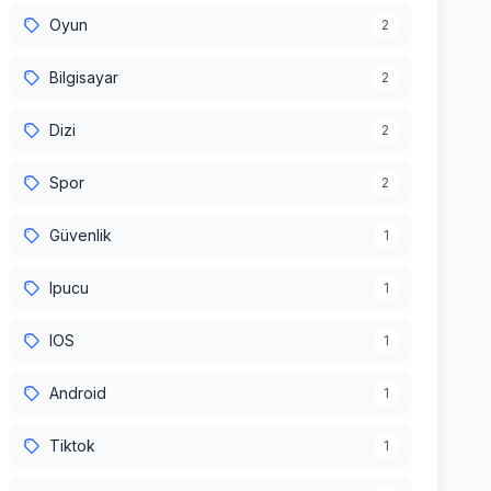
Oyun
2
Bilgisayar
2
Dizi
2
Spor
2
Güvenlik
1
Ipucu
1
IOS
1
Android
1
Tiktok
1