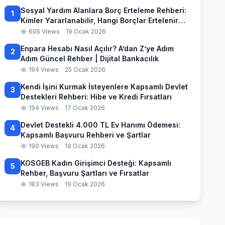
Sosyal Yardım Alanlara Borç Erteleme Rehberi:
1
Kimler Yararlanabilir, Hangi Borçlar Ertelenir
ve Başvuru Süreci
605 Views
19 Ocak 2026
Enpara Hesabı Nasıl Açılır? A’dan Z’ye Adım
2
Adım Güncel Rehber | Dijital Bankacılık
194 Views
25 Ocak 2026
Kendi İşini Kurmak İsteyenlere Kapsamlı Devlet
3
Destekleri Rehberi: Hibe ve Kredi Fırsatları
194 Views
17 Ocak 2026
Devlet Destekli 4.000 TL Ev Hanımı Ödemesi:
4
Kapsamlı Başvuru Rehberi ve Şartlar
190 Views
19 Ocak 2026
KOSGEB Kadın Girişimci Desteği: Kapsamlı
5
Rehber, Başvuru Şartları ve Fırsatlar
183 Views
19 Ocak 2026