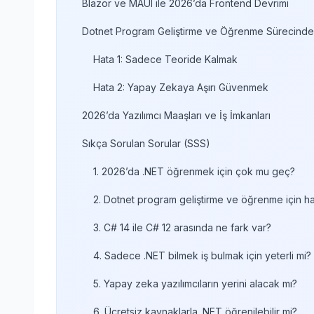
Blazor ve MAUI ile 2026’da Frontend Devrimi
Dotnet Program Geliştirme ve Öğrenme Sürecinde 
Hata 1: Sadece Teoride Kalmak
Hata 2: Yapay Zekaya Aşırı Güvenmek
2026’da Yazılımcı Maaşları ve İş İmkanları
Sıkça Sorulan Sorular (SSS)
1. 2026’da .NET öğrenmek için çok mu geç?
2. Dotnet program geliştirme ve öğrenme için ha
3. C# 14 ile C# 12 arasında ne fark var?
4. Sadece .NET bilmek iş bulmak için yeterli mi?
5. Yapay zeka yazılımcıların yerini alacak mı?
6. Ücretsiz kaynaklarla .NET öğrenilebilir mi?