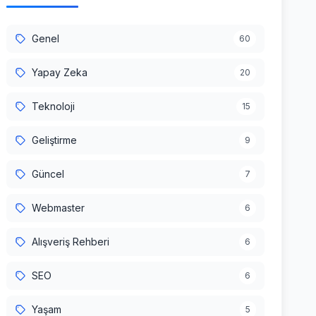
Genel
60
Yapay Zeka
20
Teknoloji
15
Geliştirme
9
Güncel
7
Webmaster
6
Alışveriş Rehberi
6
SEO
6
Yaşam
5