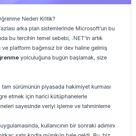
Öğrenme Neden Kritik?
zlası arka plan sistemlerinde Microsoft’un bu
da bu tercihin temel sebebi, .NET’in artık
ı ve platform bağımsız bir dev haline gelmiş
öğrenme
yolculuğuna bugün başlamak, size
un tam sürümünün piyasada hakimiyet kurması
gre etmek için harici kütüphanelerle
eleri sayesinde veriyi işleme ve tahminleme
 uygulamasında, kullanıcının bir sonraki adımını
irkaç satır kodla mümkün hale geldi. Bu, biz