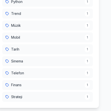
Python
1
Trend
1
Müzik
1
Mobil
1
Tarih
1
Sinema
1
Telefon
1
Finans
1
Strateji
1