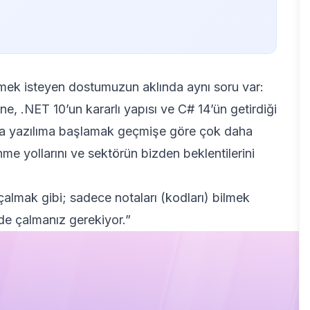
rmek isteyen dostumuzun aklında aynı soru var:
e, .NET 10’un kararlı yapısı ve C# 14’ün getirdiği
da yazılıma başlamak geçmişe göre çok daha
enme yollarını ve sektörün bizden beklentilerini
 çalmak gibi; sadece notaları (kodları) bilmek
nde çalmanız gerekiyor.”