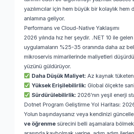
yazılımcılar için hem büyük bir kolaylık hem 
anlamına geliyor.
Performans ve Cloud-Native Yaklaşımı
2026 yılında hız her şeydir. .NET 10 ile gele
uygulamaların %25-35 oranında daha az belle
mikroservis mimarilerinde maliyetleri düşürdüğ
yüzünü güldürüyor.
Daha Düşük Maliyet:
Az kaynak tüketen u
Yüksek Erişilebilirlik:
Global ölçekte sani
Sürdürülebilirlik:
2026’nın yeşil enerji st
Dotnet Program Geliştirme Yol Haritası: 2026 
Yolun başındaysanız veya kendinizi güncelle
ve öğrenme
sürecini belli aşamalara bölmek 
arasında kaybolmak yerine, adım adım ilerlem