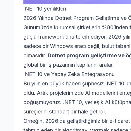
.NET 10 yenilikleri
2026 Yılında Dotnet Program Geliştirme ve 
Günümüzde kurumsal şirketlerin %80’inden fa
güçlü framework’ünü tercih ediyor. 2026 yılın
sadece bir Windows aracı değil, bulut tabanl
olmasıdır.
Dotnet program geliştirme ve 
global bir iş pazarının kapılarını aralar.
.NET 10 ve Yapay Zeka Entegrasyonu
Bu yılın en büyük haberi şüphesiz .NET 10’
oldu. Artık projelerimizde AI modellerini ente
boğuşmuyoruz. .NET 10, yerleşik AI kütüphan
süreçlerini standart bir hale getirdi.
Örneğin, 2026’da geliştirdiğimiz bir e-ticaret
tahmin eden bir algoritmayı yazmak sadece b