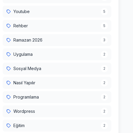
Youtube
5
Rehber
5
Ramazan 2026
3
Uygulama
2
Sosyal Medya
2
Nasıl Yapılır
2
Programlama
2
Wordpress
2
Eğitim
2