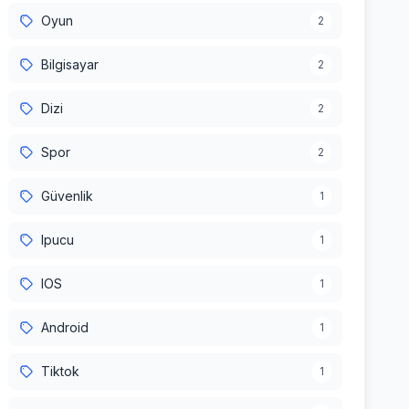
Oyun
2
Bilgisayar
2
Dizi
2
Spor
2
Güvenlik
1
Ipucu
1
IOS
1
Android
1
Tiktok
1