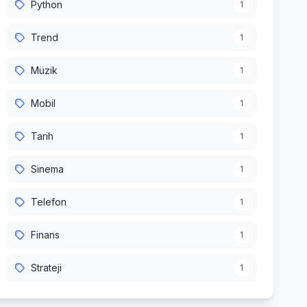
Python
1
Trend
1
Müzik
1
Mobil
1
Tarih
1
Sinema
1
Telefon
1
Finans
1
Strateji
1