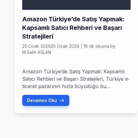
Amazon Türkiye’de Satış Yapmak:
Kapsamlı Satıcı Rehberi ve Başarı
Stratejileri
25 Ocak 2026
25 Ocak 2026
|
18 dk okuma
by
M.Salih ASLAN
Amazon Türkiye’de Satış Yapmak: Kapsamlı
Satıcı Rehberi ve Başarı Stratejileri, Türkiye e-
ticaret pazarının hızla büyüdüğü bu
dönemde, Amazon Türkiye, satıcılar için
Devamını Oku
devasa bir fırsat alanı sunmaktadır.
Milyonlarca potansiyel müşteriye ulaşma
imkanı, güçlü lojistik altyapısı ve marka
bilinirliği ile Amazon, işletmelerin dijital
dönüşümünde kritik bir rol oynamaktadır. Bu