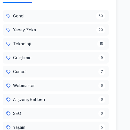
Genel
60
Yapay Zeka
20
Teknoloji
15
Geliştirme
9
Güncel
7
Webmaster
6
Alışveriş Rehberi
6
SEO
6
Yaşam
5