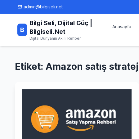
Skip
admin@bilgiseli.net
to
content
Bilgi Seli, Dijital Güç |
Anasayfa
B
Bilgiseli.Net
Dijital Dünyanın Akıllı Rehberi
Etiket:
Amazon satış strateji