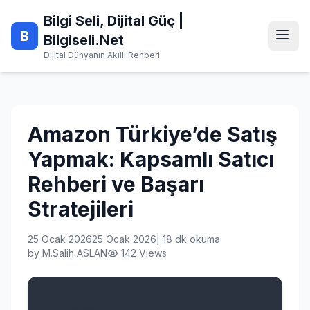
Skip
Bilgi Seli, Dijital Güç |
to
B
content
Bilgiseli.Net
Dijital Dünyanın Akıllı Rehberi
Amazon Türkiye’de Satış
Yapmak: Kapsamlı Satıcı
Rehberi ve Başarı
Stratejileri
25 Ocak 2026
25 Ocak 2026
|
18 dk okuma
by
M.Salih ASLAN
142 Views